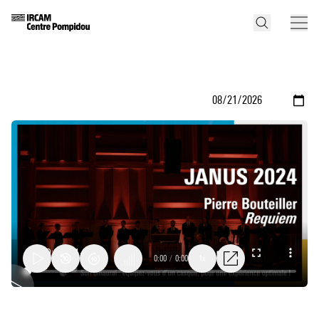
0:00
/
0:00
1x
Requiem