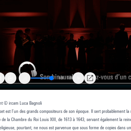
0:00
/
0:00
1x
nt © ircam Luca Bagnoli
cat
et est l’un des grands compositeurs de son époque. Il sert probablement la 
 de la Chambre du Roi Louis XIII, de 1613 à 1643, servant également la rei
ligieuse, pourtant, ne nous est parvenue que sous forme de copies dans un