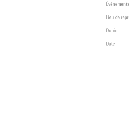
évènement
Lieu de rep
durée
date