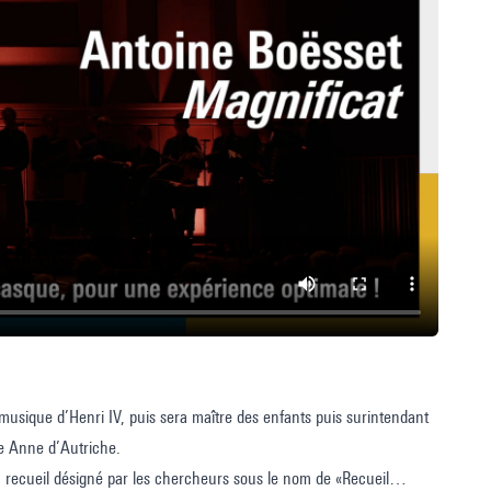
musique d’Henri IV, puis sera maître des enfants puis surintendant
ne Anne d’Autriche.
 recueil désigné par les chercheurs sous le nom de «Recueil