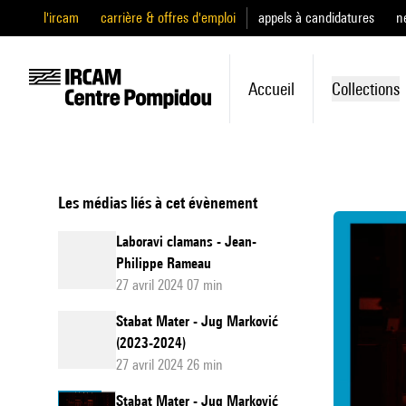
l'ircam
carrière & offres d'emploi
appels à candidatures
n
Accueil
Collections
Les médias liés à cet évènement
Laboravi clamans - Jean-
Philippe Rameau
27 avril 2024 07 min
Stabat Mater - Jug Marković
(2023-2024)
27 avril 2024 26 min
Stabat Mater - Jug Marković