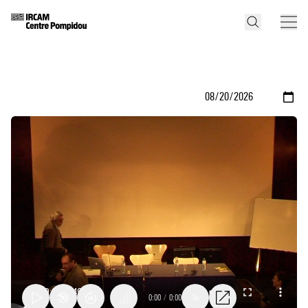
0:00
/
0:00
1x