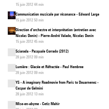
15 juin 2012 44 min
Communication musicale par résonance - Edward Large
15 juin 2012 50 min
Direction d’orchestre et interprétation (entretien avec
Nicolas Donin) - Pierre-André Valade, Nicolas Donin
15 juin 2012 45 min
Sciarada - Pasquale Corrado (2012)
28 juin 2012 09 min
Lumière : Glacée et Réfractée - Paul Hembree
28 juin 2012 09 min
YS - A imaginary Roadmovie from Paris to Douarnenez -
Caspar de Gelmini
28 juin 2012 13 min
Mise-en-abyme - Cetiz Mahir