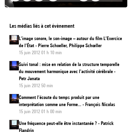
Le
Les médias liés à cet évènement
temps
qui
L’image sonore, le son-image – autour du film L’Exercice
coule
de l’État - Pierre Schoeller, Philippe Schœller
et
15 juin 2012 01 h 10 min
le
Suivi tonal : mise en relation de la structure temporelle
temps
du mouvement harmonique avec l’activité cérébrale -
immobile
Petr Janata
15 juin 2012 50 min
Comment l’écoute du temps produit par une
interprétation somme une Forme... - François Nicolas
15 juin 2012 01 h 00 min
Une fréquence peut-elle être instantanée ? - Patrick
Flandrin