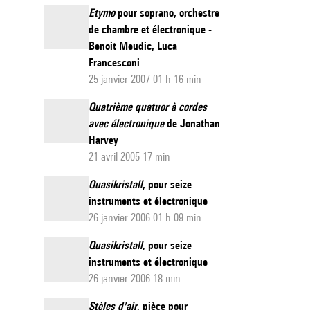
Etymo
pour soprano, orchestre
de chambre et électronique -
Benoit Meudic, Luca
Francesconi
25 janvier 2007 01 h 16 min
Quatrième quatuor à cordes
avec électronique
de Jonathan
Harvey
21 avril 2005 17 min
Quasikristall
, pour seize
instruments et électronique
26 janvier 2006 01 h 09 min
Quasikristall
, pour seize
instruments et électronique
26 janvier 2006 18 min
Stèles d'air
, pièce pour