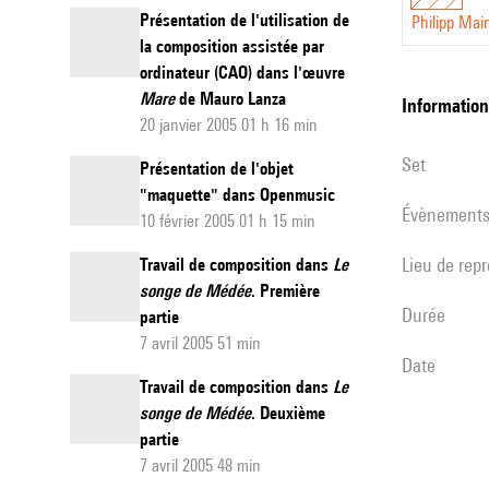
Présentation de l'utilisation de
Philipp Mai
la composition assistée par
ordinateur (CAO) dans l'œuvre
Mare
de Mauro Lanza
informatio
20 janvier 2005 01 h 16 min
set
Présentation de l'objet
"maquette" dans Openmusic
évènement
10 février 2005 01 h 15 min
Lieu de rep
Travail de composition dans
Le
songe de Médée
. Première
durée
partie
7 avril 2005 51 min
date
Travail de composition dans
Le
songe de Médée
. Deuxième
partie
7 avril 2005 48 min