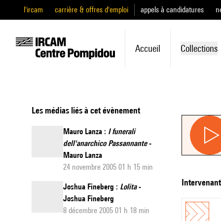
l'ircam
carrière & offres d'emploi
appels à candidatures
n
Accueil
Collections
Les médias liés à cet évènement
Mauro Lanza :
I funerali
dell'anarchico Passannante
-
Mauro Lanza
24 novembre 2005 01 h 15 min
intervenan
Joshua Fineberg :
Lolita
-
Joshua Fineberg
8 décembre 2005 01 h 18 min