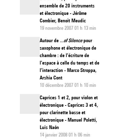
ensemble de 20 instruments
et électronique - Jérôme
Combier, Benoit Meudic
19 novembre 2007 01 h 13 min
Autour de
...of Silence
pour
saxophone et électronique de
chambre : de l’écriture de
l’espace à celle du temps et de
l’interaction - Marco Stroppa,
Arshia Cont
10 décembre 2007 01 h 10 min
Caprices 1 et 2, pour violon et
électronique - Caprices 3 et 4,
pour clarinette basse et
électronique - Manuel Poletti,
Luis Naón
14 janvier 2008 01 h 06 min