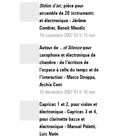
Stèles d'air
, pièce pour
ensemble de 20 instruments
et électronique - Jérôme
Combier, Benoit Meudic
19 novembre 2007 01 h 13 min
Autour de
...of Silence
pour
saxophone et électronique de
chambre : de l’écriture de
l’espace à celle du temps et de
l’interaction - Marco Stroppa,
Arshia Cont
10 décembre 2007 01 h 10 min
Caprices 1 et 2, pour violon et
électronique - Caprices 3 et 4,
pour clarinette basse et
électronique - Manuel Poletti,
Luis Naón