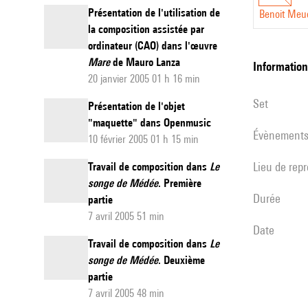
Présentation de l'utilisation de
Benoit Meu
la composition assistée par
ordinateur (CAO) dans l'œuvre
Mare
de Mauro Lanza
informatio
20 janvier 2005 01 h 16 min
set
Présentation de l'objet
"maquette" dans Openmusic
évènement
10 février 2005 01 h 15 min
Lieu de rep
Travail de composition dans
Le
songe de Médée
. Première
durée
partie
7 avril 2005 51 min
date
Travail de composition dans
Le
songe de Médée
. Deuxième
partie
7 avril 2005 48 min