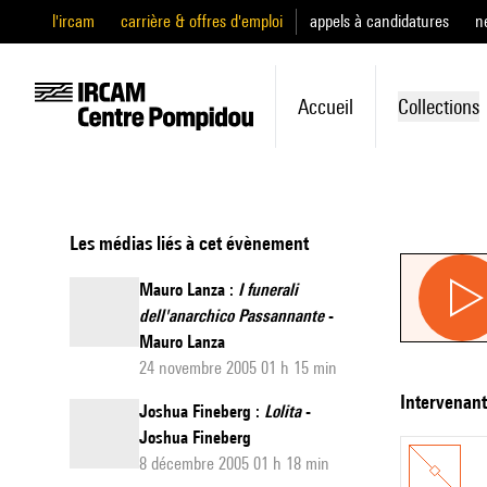
l'ircam
carrière & offres d'emploi
appels à candidatures
n
Accueil
Collections
Les médias liés à cet évènement
Mauro Lanza :
I funerali
dell'anarchico Passannante
-
Mauro Lanza
24 novembre 2005 01 h 15 min
intervenan
Joshua Fineberg :
Lolita
-
Joshua Fineberg
8 décembre 2005 01 h 18 min