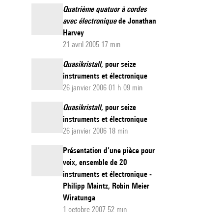
Quatrième quatuor à cordes
avec électronique
de Jonathan
Harvey
21 avril 2005 17 min
Quasikristall
, pour seize
instruments et électronique
26 janvier 2006 01 h 09 min
Quasikristall
, pour seize
instruments et électronique
26 janvier 2006 18 min
Présentation d’une pièce pour
voix, ensemble de 20
instruments et électronique -
Philipp Maintz, Robin Meier
Wiratunga
1 octobre 2007 52 min