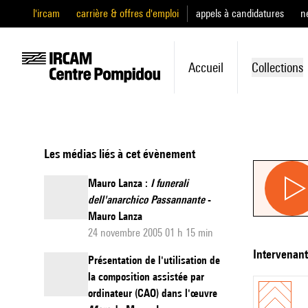
l'ircam
carrière & offres d'emploi
appels à candidatures
n
Accueil
Collections
Les médias liés à cet évènement
Mauro Lanza :
I funerali
dell'anarchico Passannante
-
Mauro Lanza
24 novembre 2005 01 h 15 min
intervenan
Présentation de l'utilisation de
la composition assistée par
ordinateur (CAO) dans l'œuvre