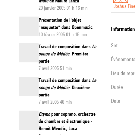
Mare
de Mauro Lanza
Joshua Fin
20 janvier 2005 01 h 16 min
Présentation de l'objet
"maquette" dans Openmusic
informatio
10 février 2005 01 h 15 min
set
Travail de composition dans
Le
songe de Médée
. Première
évènement
partie
7 avril 2005 51 min
Lieu de rep
Travail de composition dans
Le
durée
songe de Médée
. Deuxième
partie
date
7 avril 2005 48 min
Etymo
pour soprano, orchestre
de chambre et électronique -
Benoit Meudic, Luca