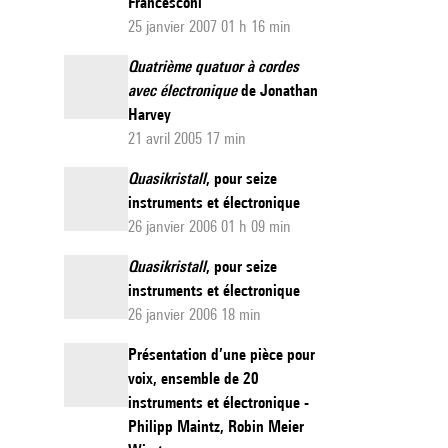
Francesconi
25 janvier 2007 01 h 16 min
Quatrième quatuor à cordes
avec électronique
de Jonathan
Harvey
21 avril 2005 17 min
Quasikristall
, pour seize
instruments et électronique
26 janvier 2006 01 h 09 min
Quasikristall
, pour seize
instruments et électronique
26 janvier 2006 18 min
Présentation d’une pièce pour
voix, ensemble de 20
instruments et électronique -
Philipp Maintz, Robin Meier