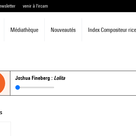
ewsletter
venir à l'ircam
Médiathèque
Nouveautés
Index Compositeur·ric
Joshua Fineberg :
Lolita
ts