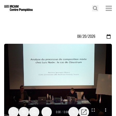
0:00
/
0:00
1x