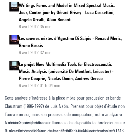
Writings Forms and Model in Mixed Spectral Music:
Jour, Contre-jour by Gérard Grisey - Luca Cossettini,
Angelo Orcalli, Alain Bonardi
6 avril 2012 35 min
Les œuvres mixtes d’Agostino Di Scipio - Renaud Meric,
Bruno Bossis
6 avril 2012 32 min
Le projet New Multimedia Tools for Electroacoustic
Music Analysis (université De Montfort, Leicester) -
Pierre Couprie, Nicolas Donin, Andrew Gerzso
6 avril 2012 01 h 04 min
Cette analyse s’intéresse à la pièce mixte pour percussion et bande
Claustrum (1996-1997) de Luis Naón. Prenant pour objet d’étude non
l’œuvre en soi, mais son processus de composition, notre analyse vise
à mettre en évidence les influences des dispositifs technologiques sur
Noémie Sprenger-Ohana
le travail compositionnel, particulièrement sur la conception des
(Université de Lille-Nord de France (UDL3-CEAC) / Laboratoire STMS