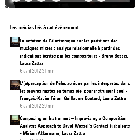
Analyse
Les médias liés à cet évènement
du
processus
La notation de l’électronique sur les partitions des
de
musiques mixtes : analyse relationnelle à partir des
composition
indications écrites par les compositeurs - Bruno Bossis,
mixte
Laura Zattra
6 avril 2012 31 min
chez
Luis
L’(a)perception de l’électronique par les interprètes dans
Naón
les œuvres mixtes en temps réel pour instrument seul -
:
François-Xavier Féron, Guillaume Boutard, Laura Zattra
6 avril 2012 29 min
le
cas
Composing an Instrument – Improvising a Composition.
de
Analysis Approach to David Wessel’s Contact turbulents
Claustrum
- Miriam Akkermann, Laura Zattra