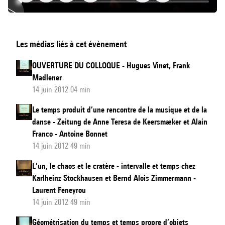
À
Les médias liés à cet évènement
même
le
OUVERTURE DU COLLOQUE - Hugues Vinet, Frank
temps
Madlener
(entretien
14 juin 2012 04 min
avec
Le temps produit d’une rencontre de la musique et de la
Nicolas
danse - Zeitung de Anne Teresa de Keersmæker et Alain
Donin)
Franco - Antoine Bonnet
14 juin 2012 49 min
L’un, le chaos et le cratère - intervalle et temps chez
Karlheinz Stockhausen et Bernd Alois Zimmermann -
Laurent Feneyrou
14 juin 2012 49 min
Géométrisation du temps et temps propre d’objets