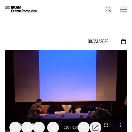
0:00
/
0:00
1x