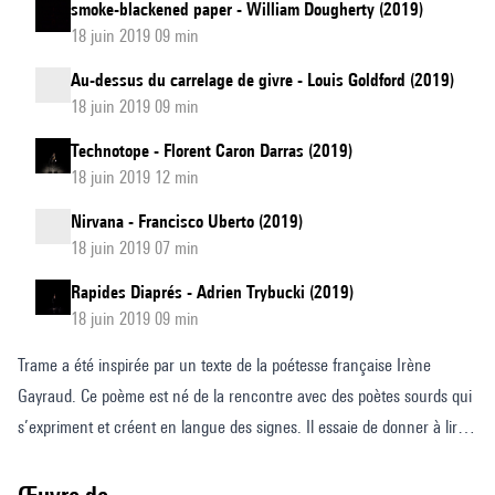
smoke-blackened paper - William Dougherty (2019)
18 juin 2019 09 min
Au-dessus du carrelage de givre - Louis Goldford (2019)
18 juin 2019 09 min
Technotope - Florent Caron Darras (2019)
18 juin 2019 12 min
Nirvana - Francisco Uberto (2019)
18 juin 2019 07 min
Rapides Diaprés - Adrien Trybucki (2019)
18 juin 2019 09 min
Trame a été inspirée par un texte de la poétesse française Irène
Gayraud. Ce poème est né de la rencontre avec des poètes sourds qui
s’expriment et créent en langue des signes. Il essaie de donner à lire
l’intensité visuelle de ces gestes, qui charrient l’identité et le passé
d’une personne, autant que peut le faire, par exemple, une voix, et