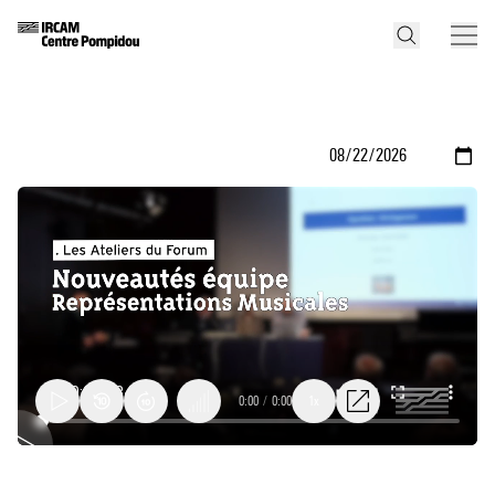
0:00
/
0:00
1x
Nouveautés