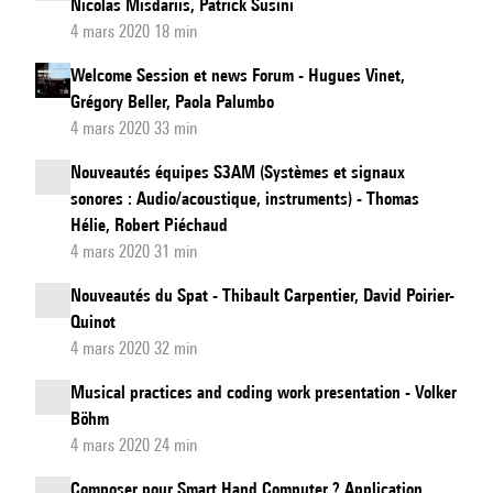
Nicolas Misdariis, Patrick Susini
4 mars 2020 18 min
Welcome Session et news Forum - Hugues Vinet,
Grégory Beller, Paola Palumbo
4 mars 2020 33 min
Nouveautés équipes S3AM (Systèmes et signaux
sonores : Audio/acoustique, instruments) - Thomas
Hélie, Robert Piéchaud
4 mars 2020 31 min
Nouveautés du Spat - Thibault Carpentier, David Poirier-
Quinot
4 mars 2020 32 min
Musical practices and coding work presentation - Volker
Böhm
4 mars 2020 24 min
Composer pour Smart Hand Computer ? Application