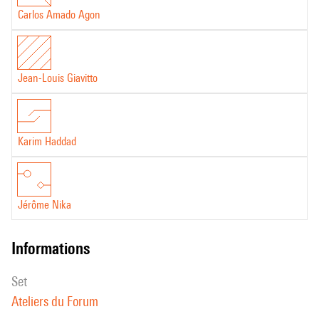
Carlos Amado Agon
exclusivement l'outil informatique pour l'élaboration de ses œuvres.
Jean-Louis Giavitto
Karim Haddad
Jérôme Nika
informations
set
Ateliers du Forum