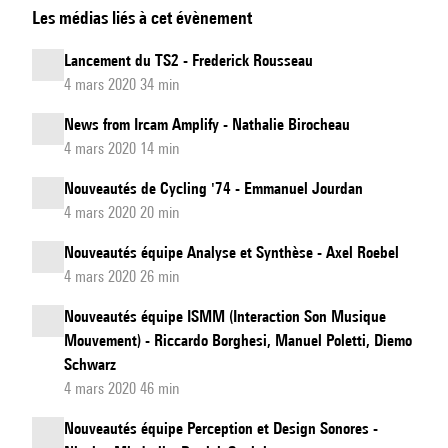
Les médias liés à cet évènement
équipe
Représentations
Lancement du TS2 - Frederick Rousseau
Musicales
4 mars 2020 34 min
News from Ircam Amplify - Nathalie Birocheau
4 mars 2020 14 min
Nouveautés de Cycling '74 - Emmanuel Jourdan
4 mars 2020 20 min
Nouveautés équipe Analyse et Synthèse - Axel Roebel
4 mars 2020 26 min
Nouveautés équipe ISMM (Interaction Son Musique
Mouvement) - Riccardo Borghesi, Manuel Poletti, Diemo
Schwarz
4 mars 2020 46 min
Nouveautés équipe Perception et Design Sonores -