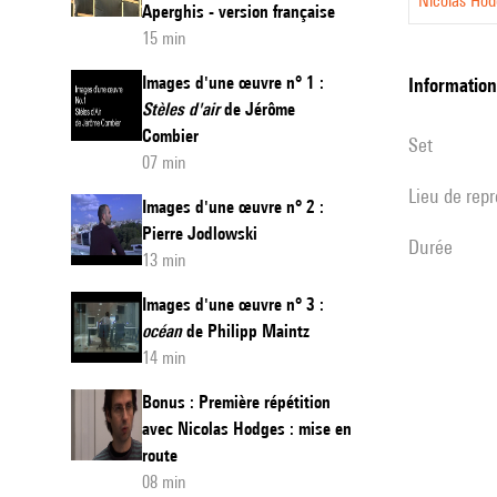
Nicolas Hod
Aperghis - version française
avec
15 min
Nicolas
Hodges
Images d'une œuvre n° 1 :
informatio
Stèles d'air
de Jérôme
:
Combier
set
l'après-
07 min
midi
Lieu de rep
Images d'une œuvre n° 2 :
Pierre Jodlowski
durée
13 min
Images d'une œuvre n° 3 :
océan
de Philipp Maintz
14 min
Bonus : Première répétition
avec Nicolas Hodges : mise en
route
08 min