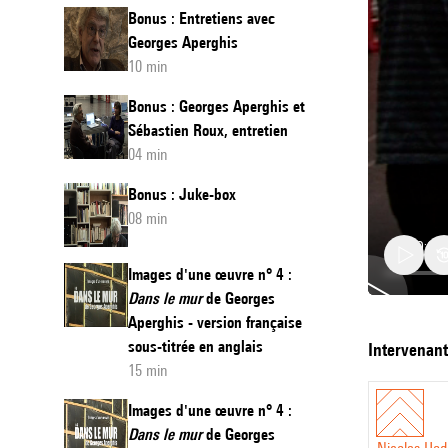
Bonus : Entretiens avec
Georges Aperghis
10 min
Bonus : Georges Aperghis et
Sébastien Roux, entretien
04 min
Bonus : Juke-box
08 min
Images d'une œuvre n° 4 :
Dans le mur
de Georges
Aperghis - version française
Bonus
sous-titrée en anglais
intervenan
:
15 min
Premièr
Images d'une œuvre n° 4 :
répétiti
Dans le mur
de Georges