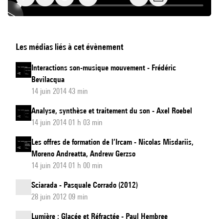
Composition,
Les médias liés à cet évènement
analyse
et
Interactions son-musique mouvement - Frédéric
improvisation
Bevilacqua
assistées
14 juin 2014 43 min
par
Analyse, synthèse et traitement du son - Axel Roebel
ordinateur
14 juin 2014 01 h 03 min
Les offres de formation de l’Ircam - Nicolas Misdariis,
Moreno Andreatta, Andrew Gerzso
14 juin 2014 01 h 00 min
Sciarada - Pasquale Corrado (2012)
28 juin 2012 09 min
Lumière : Glacée et Réfractée - Paul Hembree