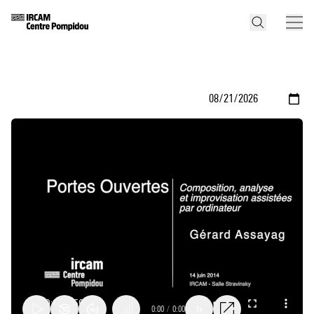
0:00
/
0:00
1x