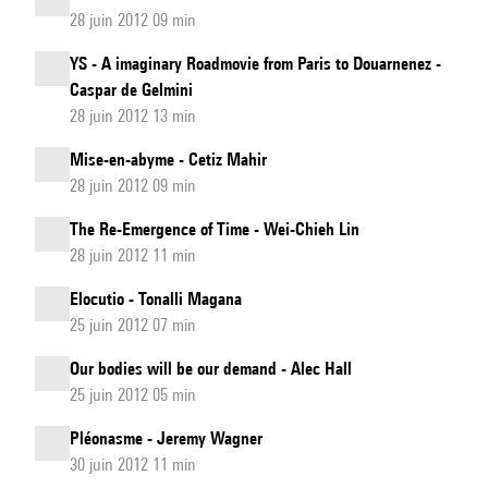
28 juin 2012 09 min
YS - A imaginary Roadmovie from Paris to Douarnenez -
Caspar de Gelmini
28 juin 2012 13 min
Mise-en-abyme - Cetiz Mahir
28 juin 2012 09 min
The Re-Emergence of Time - Wei-Chieh Lin
28 juin 2012 11 min
Elocutio - Tonalli Magana
25 juin 2012 07 min
Our bodies will be our demand - Alec Hall
25 juin 2012 05 min
Pléonasme - Jeremy Wagner
30 juin 2012 11 min