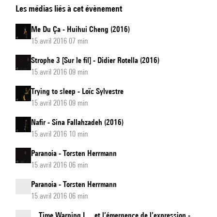
Les médias liés à cet évènement
de
deux
Me Du Ça - Huihui Cheng (2016)
15 avril 2016 07 min
Strophe 3 [Sur le fil] - Didier Rotella (2016)
15 avril 2016 09 min
Trying to sleep - Loïc Sylvestre
15 avril 2016 09 min
Nafir - Sina Fallahzadeh (2016)
15 avril 2016 10 min
Paranoia - Torsten Herrmann
15 avril 2016 06 min
Paranoia - Torsten Herrmann
15 avril 2016 06 min
... Time Warping I ... et l’émergence de l’expression -