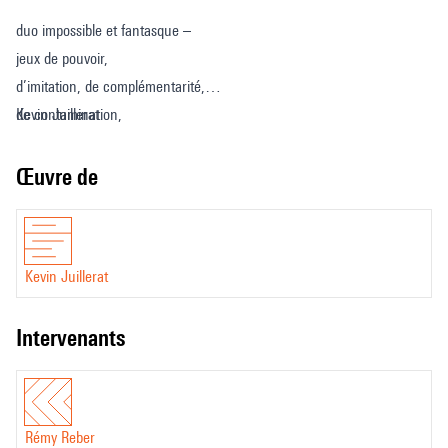
duo impossible et fantasque –
jeux de pouvoir,
d’imitation, de complémentarité,
de contamination,
Kevin Juillerat
de domination
musique contradictoire –
Œuvre de
explosive et intérieure,
résonante et étouffée,
brillante et rugueuse
Kevin Juillerat
sons captifs, infiltrés, échappés,
fuyants.
intervenants
Rémy Reber