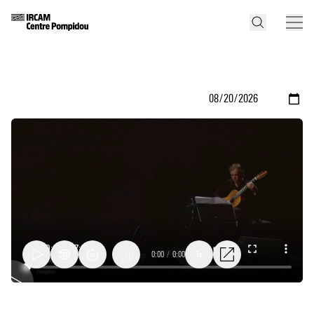
0:00
/
0:00
1x
Pas