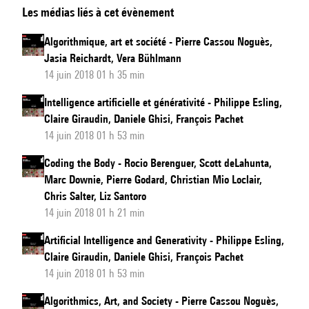
Les médias liés à cet évènement
le
corps
Algorithmique, art et société - Pierre Cassou Noguès,
Jasia Reichardt, Vera Bühlmann
14 juin 2018 01 h 35 min
Intelligence artificielle et générativité - Philippe Esling,
Claire Giraudin, Daniele Ghisi, François Pachet
14 juin 2018 01 h 53 min
Coding the Body - Rocio Berenguer, Scott deLahunta,
Marc Downie, Pierre Godard, Christian Mio Loclair,
Chris Salter, Liz Santoro
14 juin 2018 01 h 21 min
Artificial Intelligence and Generativity - Philippe Esling,
Claire Giraudin, Daniele Ghisi, François Pachet
14 juin 2018 01 h 53 min
Algorithmics, Art, and Society - Pierre Cassou Noguès,