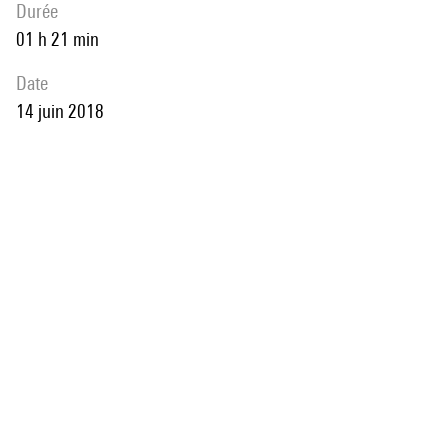
durée
01 h 21 min
date
14 juin 2018