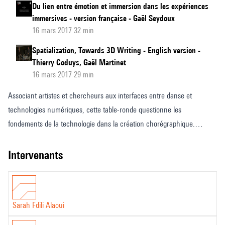
Du lien entre émotion et immersion dans les expériences
immersives - version française - Gaël Seydoux
16 mars 2017 32 min
Spatialization, Towards 3D Writing - English version -
Thierry Coduys, Gaël Martinet
16 mars 2017 29 min
Associant artistes et chercheurs aux interfaces entre danse et
technologies numériques, cette table-ronde questionne les
fondements de la technologie dans la création chorégraphique.
Comment cette hybridation affecte-t-elle les processus de création et
les méthodes de recherche en informatique ? Quel langage commun
intervenants
émerge-t-il de ces collaborations ? Quels sont les défis technologiques
liés à la complexité du mouvement dansé et sa qualité vécue et
expérientielle ?
Sarah Fdili Alaoui