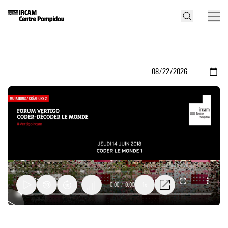
0:00
/
0:00
1x
Coder