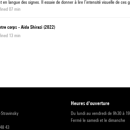
t en langue des signes. Il essaie de donner à lire l’intensité visuelle de ces g
fined 07 min
tre corps - Aida Shirazi (2022)
fined 13 min
heures d'ouverture
r-Stravinsky
Du lundi au vendredi de 9h30 à 1
Fermé le samedi et le dimanche
 48 43