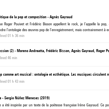
étique de la pop et composition - Agnès Gayraud
e Roger Pouivet et Frédéric Bisson appellent le rock, je l’appelle la pop
dre l’ontologie des œuvres pop de l’enregistrement, mais contrairement à eu
ined 01 h 36 min
ussion (2) - Moreno Andreatta, Frédéric Bisson, Agnès Gayraud, Roger P
fined 46 min
p comme art musical : ontologie et esthétique. Les musiques circulent 
ined 01 h 43 min
e - Sergio Núñez Meneses (2019)
 a été inspirée par un texte de la poétesse française Irène Gayraud. Ce p