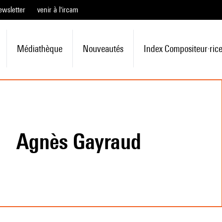
ewsletter
venir à l'ircam
Médiathèque
Nouveautés
Index Compositeur·ric
Agnès Gayraud