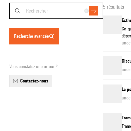
5 résultats
Esth
Ce qu
dépen
recherche avancée
undef
Disc
Vous constatez une erreur ?
unde
contactez-nous
La po
undef
Tram
Trame