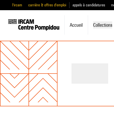
l'ircam
carrière & offres d'emploi
appels à candidatures
n
Accueil
Collections