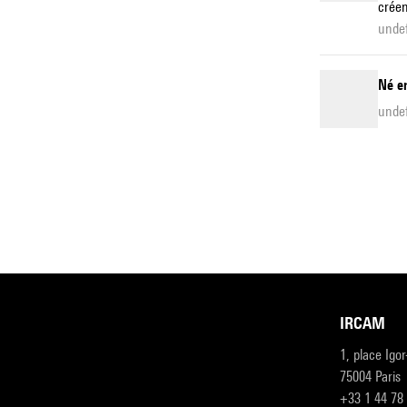
créen
unde
Né en
unde
IRCAM
1, place Igo
75004 Paris
+33 1 44 78