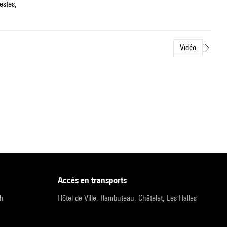
estes,
Vidéo
accès en transports
9h
Hôtel de Ville, Rambuteau, Châtelet, Les Halles