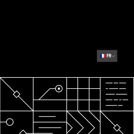
🇫🇷
FR