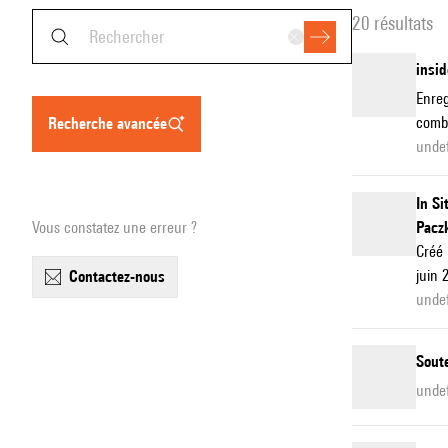
20 résultats
insid
Enreg
combi
recherche avancée
unde
In Si
Vous constatez une erreur ?
Pacz
Créé 
juin 
contactez-nous
unde
Soute
unde