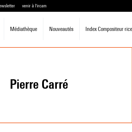
ewsletter
venir à l'ircam
Médiathèque
Nouveautés
Index Compositeur·ric
Pierre Carré