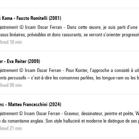
 Koma - Fausto Romitelli (2001)
istrement © Ircam Oscar Ferran - Dans cette œuvre, je suis parti d’une id
ssus linéaires, prévisibles et donc rassurants, se verront s’orienter progres
fined 10 min
r - Eva Reiter (2009)
istrement © Ircam Oscar Ferran - Pour Konter, l’approche a consisté à uti
nts percussifs – c’est-à-dire les consonnes parlées, les tongue-ram ou les b
fined 09 min
ns - Matteo Franceschini (2024)
istrement © Ircam Oscar Ferran - Graveur, dessinateur, peintre et poète, Wi
e du romantisme anglais. Son style halluciné et moderne le distingue de ses p
fined 21 min