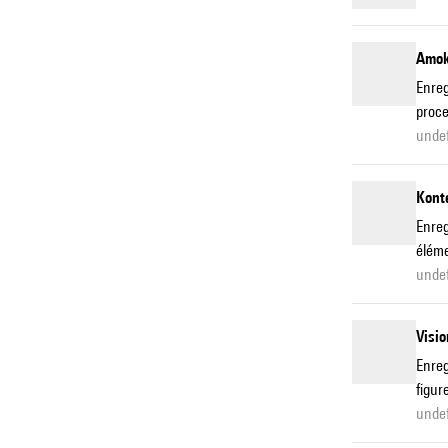
Amok
Enreg
proce
unde
Konte
Enreg
éléme
unde
Visio
Enreg
figur
unde