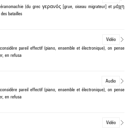
 Géranomachie (du grec γερανός [grue, oiseau migrateur] et μάχη
des batailles
Vidéo
onsidère pareil effectif (piano, ensemble et électronique), on pense
r, en refusa
Audio
onsidère pareil effectif (piano, ensemble et électronique), on pense
r, en refusa
Vidéo