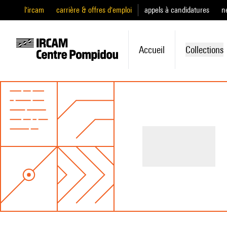
l'ircam
carrière & offres d'emploi
appels à candidatures
n
Accueil
Collections