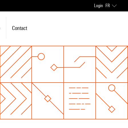
Login
FR
e
Contact