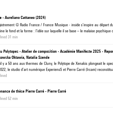
e - Aureliano Cattaneo (2024)
istrement © Radio France / France Musique - inside s’inspire au départ d
ne le fond et la forme : l’idée sur laquelle il se base – le malaise psychique 
fined 31 min
tu Polytopes - Atelier de composition - Académie Manifeste 2025 - Repo
kowska Oktawia, Natalia Szende
il y a 50 ans aux thermes de Cluny, le Polytope de Xenakis plongeait le sp
2022, le studio d’art numérique ExperiensS et Pierre Carré (Ircam) reconstitu
fined
nance de thèse Pierre Carré - Pierre Carré
fined 52 min