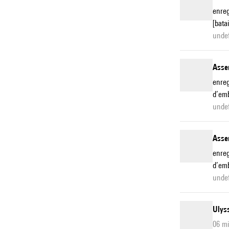
enre
[bata
unde
Asse
enreg
d’emb
unde
Asse
enreg
d’emb
unde
Ulys
06 m