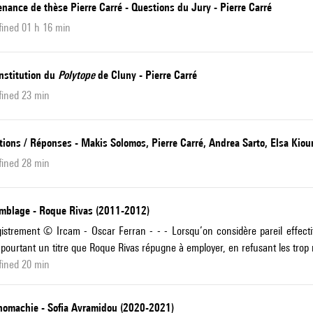
nance de thèse Pierre Carré - Questions du Jury - Pierre Carré
ined 01 h 16 min
nstitution du
Polytope
de Cluny - Pierre Carré
fined 23 min
ions / Réponses - Makis Solomos, Pierre Carré, Andrea Sarto, Elsa Kiou
fined 28 min
mblage - Roque Rivas (2011-2012)
istrement © Ircam - Oscar Ferran - - - Lorsqu’on considère pareil effecti
 pourtant un titre que Roque Rivas répugne à employer, en refusant les tro
fined 20 min
nomachie - Sofia Avramidou (2020-2021)