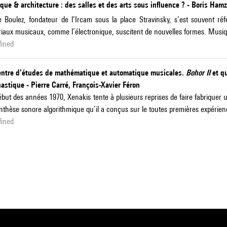
ue & architecture : des salles et des arts sous influence ? - Boris Hamz
e Boulez, fondateur de l’Ircam sous la place Stravinsky, s’est souvent r
iaux musicaux, comme l’électronique, suscitent de nouvelles formes. Musiq
fined
entre d’études de mathématique et automatique musicales.
Bohor II
et qu
astique - Pierre Carré, François-Xavier Féron
but des années 1970, Xenakis tente à plusieurs reprises de faire fabriquer 
nthèse sonore algorithmique qu’il a conçus sur le toutes premières expérien
fined