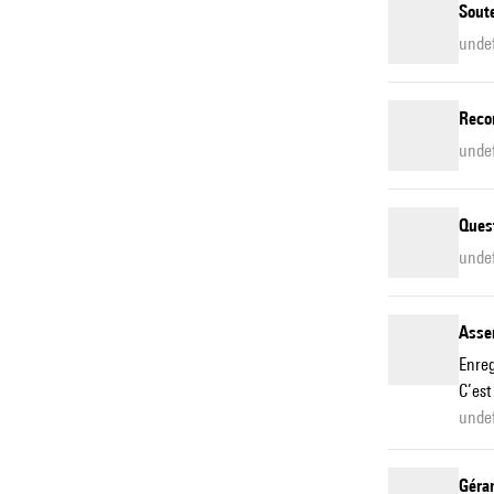
Soute
undef
Reco
unde
Quest
unde
Asse
Enreg
C’est
unde
Géra