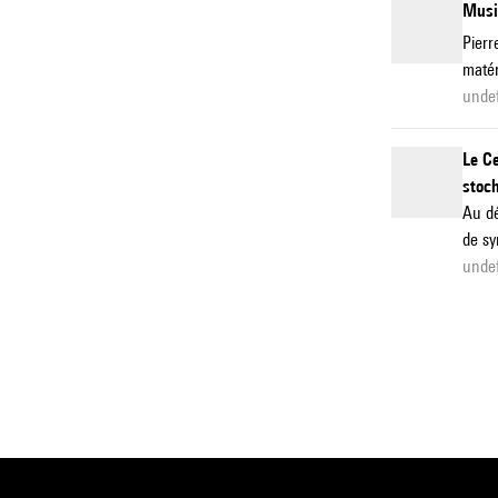
Musiq
Pierr
matér
unde
Le C
stoch
Au dé
de sy
unde