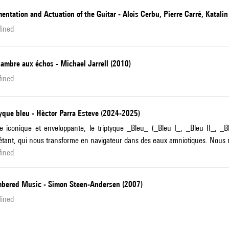
ntation and Actuation of the Guitar - Alois Cerbu, Pierre Carré, Katalin
fined
ambre aux échos - Michael Jarrell (2010)
fined
yque bleu - Hèctor Parra Esteve (2024-2025)
 iconique et enveloppante, le triptyque _Bleu_ (_Bleu I_, _Bleu II_, _
étant, qui nous transforme en navigateur dans des eaux amniotiques. Nous
fined
bered Music - Simon Steen-Andersen (2007)
fined