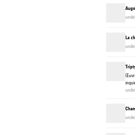
Augme
unde
La ch
unde
Tript
Œuvre
inqui
unde
Cham
unde