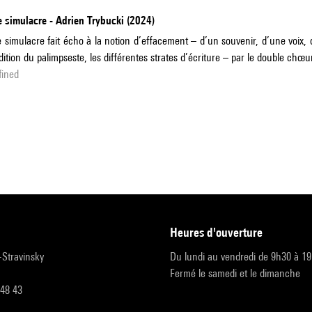
 simulacre - Adrien Trybucki (2024)
 simulacre fait écho à la notion d’effacement – d’un souvenir, d’une voix, d
adition du palimpseste, les différentes strates d’écriture – par le double chœu
fined
heures d'ouverture
r-Stravinsky
Du lundi au vendredi de 9h30 à 1
Fermé le samedi et le dimanche
 48 43