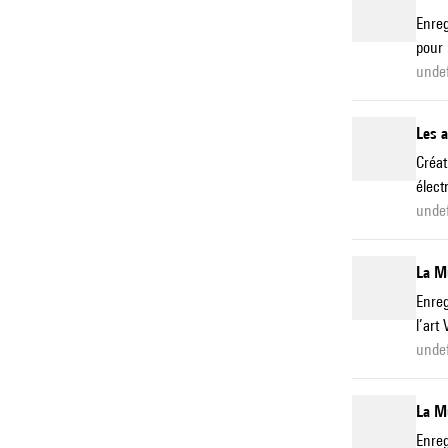
Enreg
pour 
unde
Les 
Créat
élect
unde
La M
Enreg
l’art
unde
La M
Enreg