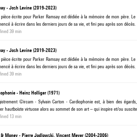
ay - Josh Levine (2019-2023)
 pièce écrite pour Parker Ramsay est dédiée à la mémoire de mon père. Le f
ncé à écrire dans les derniers jours de sa vie, et fini peu après son décès.
fined 39 min
ay - Josh Levine (2019-2023)
 pièce écrite pour Parker Ramsay est dédiée à la mémoire de mon père. Le f
ncé à écrire dans les derniers jours de sa vie, et fini peu après son décès.
fined 39 min
ophonie - Heinz Holliger (1971)
istrement ©ircam - Sylvain Carton - Cardiophonie est, à bien des égards, 
ger hautboïste virtuose alors au sommet de son art – qui inspire et/ou suscit
fined 13 min
 & Money - Pierre Jodlowski, Vincent Meyer (2004-2006)