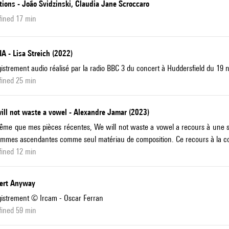
ions - João Svidzinski, Claudia Jane Scroccaro
fined 17 min
A - Lisa Streich (2022)
istrement audio réalisé par la radio BBC 3 du concert à Huddersfield du 19
fined 25 min
ill not waste a vowel - Alexandre Jamar (2023)
me que mes pièces récentes, We will not waste a vowel a recours à une série
mmes ascendantes comme seul matériau de composition. Ce recours à la con
fined 12 min
ert Anyway
istrement © Ircam - Oscar Ferran
fined 59 min