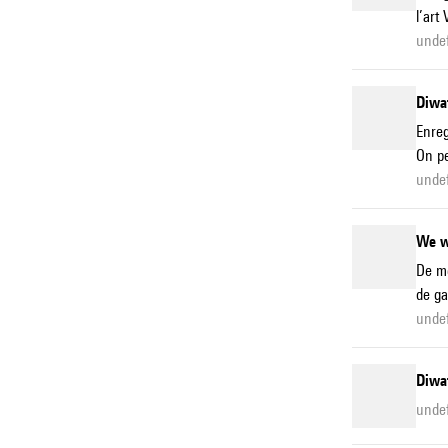
l’art
unde
Diwa
Enreg
On pe
unde
We w
De mê
de ga
unde
Diwa
unde