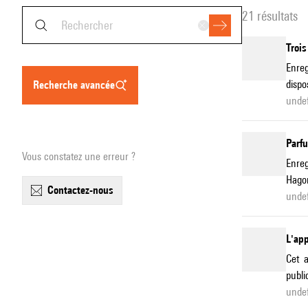
21 résultats
Trois
Enreg
dispo
recherche avancée
unde
Parf
Vous constatez une erreur ?
Enreg
Hagor
contactez-nous
unde
L'app
Cet a
publi
unde