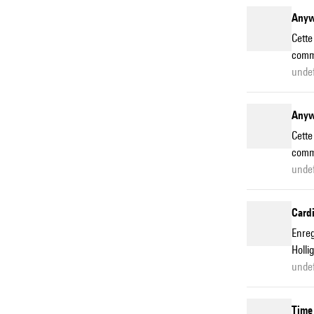
Anyw
Cette
comme
unde
Anyw
Cette
comme
unde
Cardi
Enreg
Holli
unde
Time