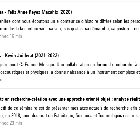
ta - Feliz Anne Reyes Macahis (2020)
nière dont nous écoutons un·e conteur·se d’histoire diffère selon les perso
nne du·de la conteur·se – sa voix, ses gestes, sa démarche, sa posture ; ou 
fined 16 min
 - Kevin Juillerat (2021-2022)
istrement © France Musique Une collaboration en forme de recherche à l’I
roacoustiques et physiques, a donné naissance à un instrument complexe et
in
ts en recherche-création avec une approche orienté objet : analyse réali
ectif de ce séminaire est de présenter mes axes actuels de recherche afin d'
u, en 2018, mon doctorat en Esthétique, Sciences et Technologies des arts,
fined 23 min