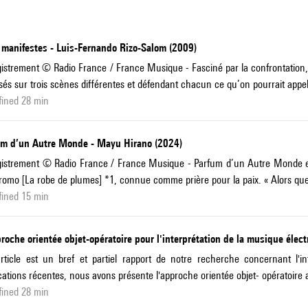
 manifestes - Luis-Fernando Rizo-Salom (2009)
istrement © Radio France / France Musique - Fasciné par la confrontation,
sés sur trois scènes différentes et défendant chacun ce qu’on pourrait appe
fined 28 min
um d’un Autre Monde - Mayu Hirano (2024)
istrement © Radio France / France Musique - Parfum d’un Autre Monde est 
omo [La robe de plumes] *1, connue comme prière pour la paix. « Alors que j
fined 15 min
roche orientée objet-opératoire pour l'interprétation de la musique éle
rticle est un bref et partiel rapport de notre recherche concernant l'
cations récentes, nous avons présente l'approche orientée objet- opératoire
fined 28 min