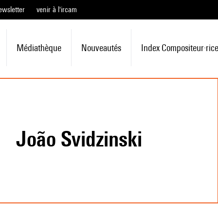
ewsletter
venir à l'ircam
Médiathèque
Nouveautés
Index Compositeur·ric
João Svidzinski