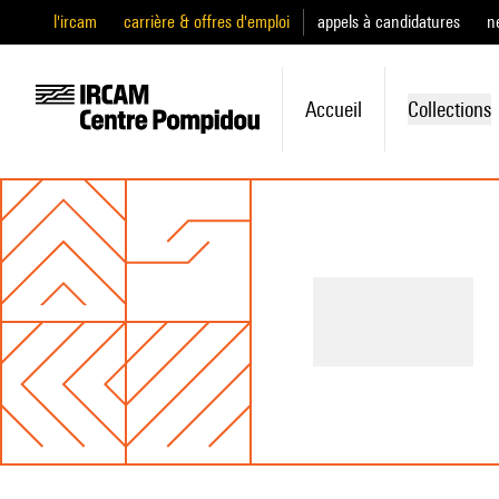
l'ircam
carrière & offres d'emploi
appels à candidatures
n
Accueil
Collections