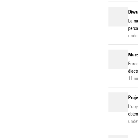
Diwa
La ma
perso
unde
Mues
Enreg
élect
11 m
Proje
L'obj
obten
unde