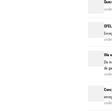
Quest
unde
OFELI
Enreg
unde
We w
De mê
de ga
unde
Conc
enreg
unde