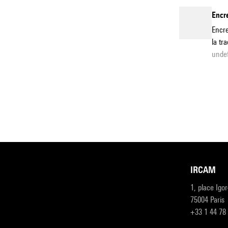
Encre
Encre
la tr
unde
IRCAM
1, place Igo
75004 Paris
+33 1 44 78