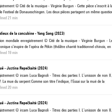
istrement © Cité de la musique - Virginie Burgun - Cette pièce s’inscrit 
le Festival de Donaueschingen. Les deux pièces partagent un même questi
fined 21 min
adieux de la concubine - Yang Song (2023)
ion mondiale enregistrement © Cité de la musique - Virginie Burgun - Les
ronique s’inspire de l’opéra de Pékin (théâtre chanté traditionnel chinois, en
fined 19 min
uë - Justina Repečkaitė (2024)
istrement © ircam Luca Bagnoli - Titres des parties I. L’unisson de non II
 V. La mue du serpent Comme son titre l’indique, l’Essai sur la muë de la
fined 20 min
uë - Justina Repečkaitė (2024)
istrement © ircam Luca Bagnoli - Titres des parties I. L’unisson de non II