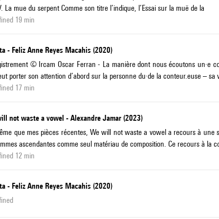
 V. La mue du serpent Comme son titre l’indique, l’Essai sur la muë de la
fined 19 min
ta - Feliz Anne Reyes Macahis (2020)
istrement © Ircam Oscar Ferran - La manière dont nous écoutons un·e conte
ut porter son attention d’abord sur la personne du·de la conteur.euse – sa v
fined 17 min
ill not waste a vowel - Alexandre Jamar (2023)
me que mes pièces récentes, We will not waste a vowel a recours à une série
mmes ascendantes comme seul matériau de composition. Ce recours à la con
fined 12 min
ta - Feliz Anne Reyes Macahis (2020)
fined