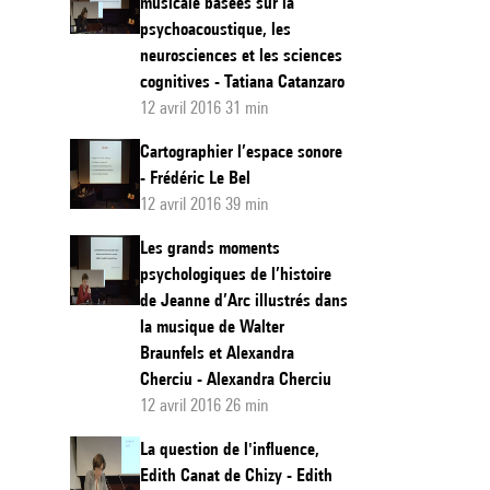
musicale basées sur la
psychoacoustique, les
neurosciences et les sciences
cognitives - Tatiana Catanzaro
12 avril 2016 31 min
Cartographier l’espace sonore
- Frédéric Le Bel
12 avril 2016 39 min
Les grands moments
psychologiques de l’histoire
de Jeanne d’Arc illustrés dans
la musique de Walter
Braunfels et Alexandra
Cherciu - Alexandra Cherciu
12 avril 2016 26 min
La question de l'influence,
Edith Canat de Chizy - Edith