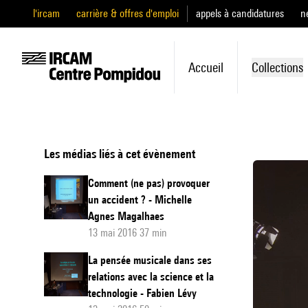
l'ircam
carrière & offres d'emploi
appels à candidatures
n
Accueil
Collections
Les médias liés à cet évènement
Comment (ne pas) provoquer
un accident ? - Michelle
Agnes Magalhaes
13 mai 2016 37 min
La pensée musicale dans ses
relations avec la science et la
technologie - Fabien Lévy