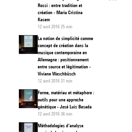
Rossi : entre tradition et
création - Maria Cristina
Kasem
12 avril 2016 25 min
La notion de simplicité comme
concept de création dans la
musique contemporaine en
Allemagne : positionnement
entre source et légitimation -
Viviane Waschbüsch
12 avril 2016 31 min
Forme, matériau et métaphore :
outils pour une approche
génétique - José Luis Besada
12 avril 2016 36 min
Méthodologies d’analyse