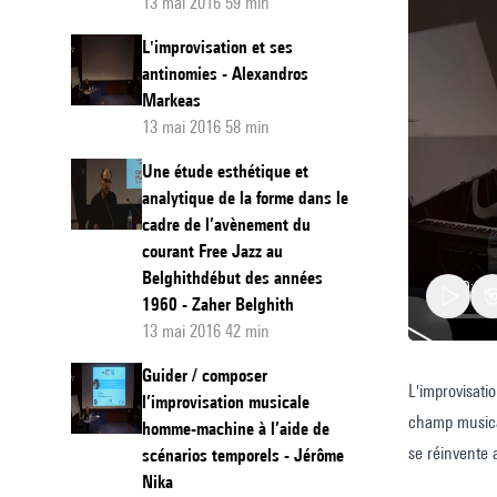
13 mai 2016 59 min
L'improvisation et ses
antinomies - Alexandros
Markeas
13 mai 2016 58 min
Une étude esthétique et
analytique de la forme dans le
cadre de l’avènement du
courant Free Jazz au
Belghithdébut des années
1960 - Zaher Belghith
13 mai 2016 42 min
Guider / composer
L'improvisati
Espaces
l’improvisation musicale
champ musical
composi
homme-machine à l’aide de
se réinvente 
scénarios temporels - Jérôme
et
Nika
générativité,
temps