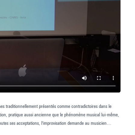
rmes traditionnellement présentés comme contradictoires dans le
ation, pratique aussi ancienne que le phénomène musical lui-même,
outes ses acceptations, l'improvisation demande au musicien
on et adaptation au discours musical de l'autre. Comment