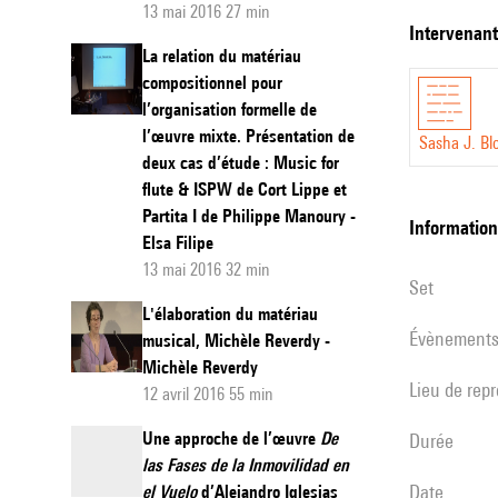
13 mai 2016 27 min
collectivemen
multiple
intervenan
concilier la t
La relation du matériau
:
accident, mat
compositionnel pour
de
l’organisation formelle de
suivant ? Com
la
l’œuvre mixte. Présentation de
et sans doute
Sasha J. B
relation
deux cas d’étude : Music for
flute & ISPW de Cort Lippe et
forme/m
Partita I de Philippe Manoury -
informatio
Elsa Filipe
13 mai 2016 32 min
set
L'élaboration du matériau
évènement
musical, Michèle Reverdy -
Michèle Reverdy
Lieu de rep
12 avril 2016 55 min
Une approche de l’œuvre
De
durée
las Fases de la Inmovilidad en
date
el Vuelo
d’Alejandro Iglesias