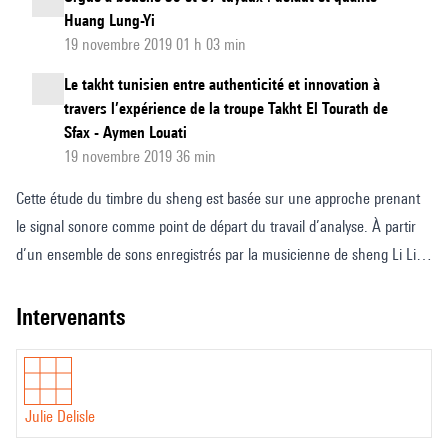
Huang Lung-Yi
19 novembre 2019 01 h 03 min
Le takht tunisien entre authenticité et innovation à
travers l’expérience de la troupe Takht El Tourath de
Sfax - Aymen Louati
19 novembre 2019 36 min
Cette étude du timbre du sheng est basée sur une approche prenant
le signal sonore comme point de départ du travail d’analyse. À partir
d’un ensemble de sons enregistrés par la musicienne de sheng Li Li-
Chin sur trois instruments différents (sheng traditionnel à 24 tuyaux
sans résonateurs, sheng traditionnel avec résonateurs, et modèle
intervenants
rénové du sheng à 36 tuyaux), les propriétés spectrales des sonorités
produites par l’instrument seront investiguées grâce à l’examen de
sonagrammes et à l’extraction de descripteurs acoustiques du timbre,
Julie Delisle
qui permettront de les caractériser de manière détaillée.