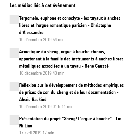
Les médias liés à cet évènement
et
cartographie
Terpomele, euphone et conoclyte - les tuyaux à anches
du
libres et l'orgue romantique parisien - Christophe
timbre
d'Alessandro
du
10 décembre 2019 54 min
sheng
Acoustique du sheng, orgue à bouche chinois,
appartenant à la famille des instruments à anches libres
métalliques associées à un tuyau - René Caussé
10 décembre 2019 43 min
Réflexion sur le développement de méthodes empiriques
de prises de son du sheng et de leur documentation -
Alexis Baskind
10 décembre 2019 01 h 11 min
Présentation du projet "Sheng! L'orgue à bouche" - Lin-
Ni Liao
17 avril 2019 17 min