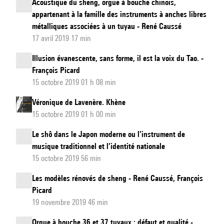
Acoustique du sheng, orgue à bouche chinois,
appartenant à la famille des instruments à anches libres
métalliques associées à un tuyau - René Caussé
17 avril 2019 17 min
Illusion évanescente, sans forme, il est la voix du Tao. -
François Picard
15 octobre 2019 01 h 08 min
Véronique de Lavenère. Khène
15 octobre 2019 01 h 00 min
Le shô dans le Japon moderne ou l’instrument de
musique traditionnel et l’identité nationale
15 octobre 2019 56 min
Les modèles rénovés de sheng - René Caussé, François
Picard
19 novembre 2019 46 min
Orgue à bouche 36 et 37 tuyaux : défaut et qualité -