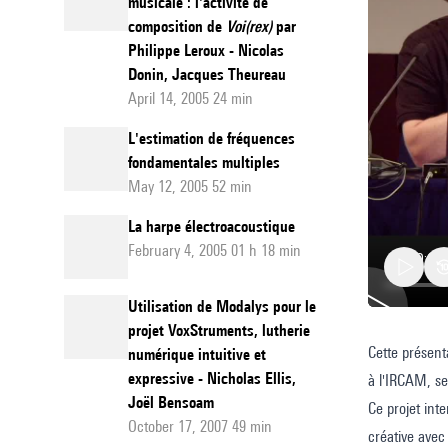
musicale : l'activité de
composition de
Voi(rex)
par
Philippe Leroux - Nicolas
Donin, Jacques Theureau
April 14, 2005 24 min
L'estimation de fréquences
fondamentales multiples
May 12, 2005 52 min
La harpe électroacoustique
February 4, 2005 01 h 18 min
Utilisation de Modalys pour le
projet VoxStruments, lutherie
Cette présent
Communi
numérique intuitive et
expressive - Nicholas Ellis,
à l'IRCAM, se
Collabor
Joël Bensoam
Ce projet int
Cocréat
October 17, 2007 49 min
créative ave
Une