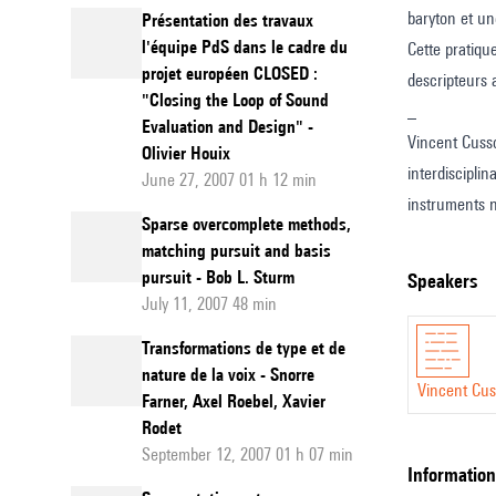
baryton et un
Présentation des travaux
pratiqu
l'équipe PdS dans le cadre du
Cette pratiqu
d'impro
projet européen CLOSED :
descripteurs 
musical
"Closing the Loop of Sound
_
Evaluation and Design" -
avec
Vincent Cusson
Olivier Houix
des
interdiscipli
June 27, 2007 01 h 12 min
agents
instruments 
Sparse overcomplete methods,
semi-
pour imaginer
matching pursuit and basis
autono
pursuit - Bob L. Sturm
speakers
July 11, 2007 48 min
Transformations de type et de
nature de la voix - Snorre
Vincent Cu
Farner, Axel Roebel, Xavier
Rodet
September 12, 2007 01 h 07 min
information