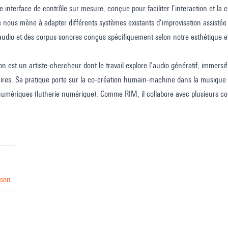
e interface de contrôle sur mesure, conçue pour faciliter l’interaction et 
e
e nous mène à adapter différents systèmes existants d’improvisation assistée 
visation
audio et des corpus sonores conçus spécifiquement selon notre esthétique e
e
 est un artiste-chercheur dont le travail explore l’audio génératif, immersif 
naires. Sa pratique porte sur la co-création humain-machine dans la musiqu
numériques (lutherie numérique). Comme RIM, il collabore avec plusieurs c
 de nouvelles formes d’expression musicale et d’interaction en temps réel.
mes
sson