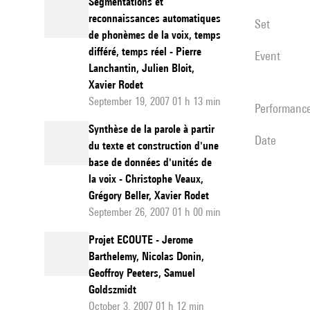
Segmentations et
reconnaissances automatiques
set
de phonèmes de la voix, temps
différé, temps réel - Pierre
event
Lanchantin, Julien Bloit,
Xavier Rodet
September 19, 2007 01 h 13 min
performanc
Synthèse de la parole à partir
date
du texte et construction d'une
base de données d'unités de
la voix - Christophe Veaux,
Grégory Beller, Xavier Rodet
September 26, 2007 01 h 00 min
Projet ECOUTE - Jerome
Barthelemy, Nicolas Donin,
Geoffroy Peeters, Samuel
Goldszmidt
October 3, 2007 01 h 12 min