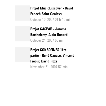
Projet MusicDiscover - David
Fenech Saint Genieys
October 10, 2007 01 h 10 min
Projet CASPAR - Jerome
Barthelemy, Alain Bonardi
October 24, 2007 50 min
Projet CONSONNES 1ère
partie - René Caussé, Vincent
Freour, David Roze
November 21, 2007 57 min