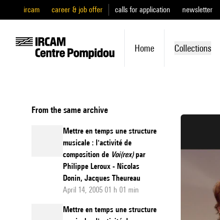
ircam
career & job offer
calls for application
newsletter
Home
Collections
From the same archive
Mettre en temps une structure
musicale : l'activité de
composition de
Voi(rex)
par
Philippe Leroux - Nicolas
Donin, Jacques Theureau
April 14, 2005 01 h 01 min
Mettre en temps une structure