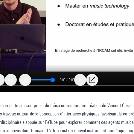
0:00
/
0:00
1x
ation porte sur son projet de thèse en recherche-création de Vincent Cusson, 
cation,
s travaux autour de la conception d’interfaces physiques favorisant la co-
ation,
erdisciplinaire s'appuie sur l’eTube pour explorer comment des agents mus
ion.
c un improvisateur humain. L’eTube est un nouvel instrument numérique au