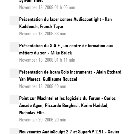
Sylvain Huet
November 13, 2008 01 h 05 min
Présentation du laser sonore Audiospotlight - Ilan
Kaddouch, Franck Tayar
November 13, 2008 38 min
Présentation du S.A.E., un centre de formation aux
métiers du son - Mike Brück
November 13, 2008 01 h 11 min
Présentation de Ircam Solo Instruments - Alain Etchard,
Yan Maresz, Guillaume Roussel
November 13, 2008 40 min
Point sur MacIntel et les logiciels du Forum - Carlos
Amado Agon, Riccardo Borghesi, Karim Haddad,
Nicholas Ellis
November 29, 2006 20 min
Nouveautés AudioSculpt 2.7 et SuperVP 2.91 - Xavier