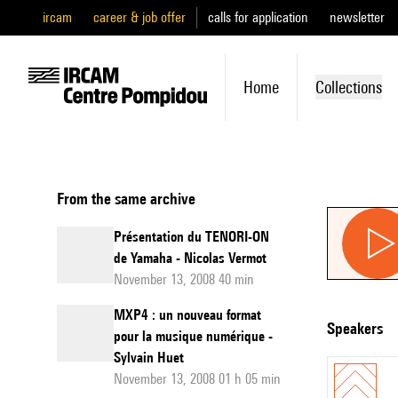
ircam
career & job offer
calls for application
newsletter
Home
Collections
From the same archive
Présentation du TENORI-ON
de Yamaha - Nicolas Vermot
November 13, 2008 40 min
MXP4 : un nouveau format
speakers
pour la musique numérique -
Sylvain Huet
November 13, 2008 01 h 05 min