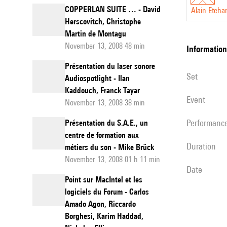
COPPERLAN SUITE … - David
Alain Etcha
Herscovitch, Christophe
Martin de Montagu
November 13, 2008 48 min
information
Présentation du laser sonore
set
Audiospotlight - Ilan
Kaddouch, Franck Tayar
event
November 13, 2008 38 min
performanc
Présentation du S.A.E., un
centre de formation aux
duration
métiers du son - Mike Brück
November 13, 2008 01 h 11 min
date
Point sur MacIntel et les
logiciels du Forum - Carlos
Amado Agon, Riccardo
Borghesi, Karim Haddad,