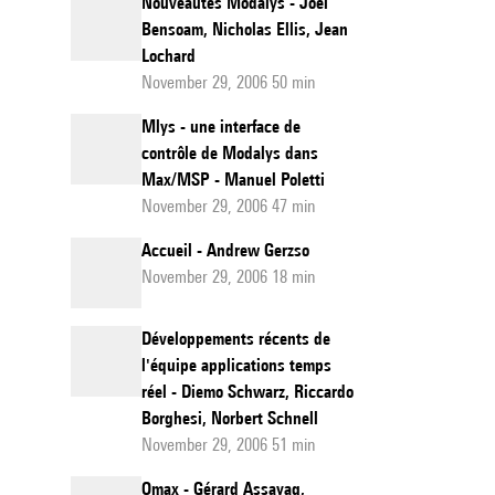
Nouveautés Modalys - Joël
Bensoam, Nicholas Ellis, Jean
Lochard
November 29, 2006 50 min
Mlys - une interface de
contrôle de Modalys dans
Max/MSP - Manuel Poletti
November 29, 2006 47 min
Accueil - Andrew Gerzso
November 29, 2006 18 min
Développements récents de
l'équipe applications temps
réel - Diemo Schwarz, Riccardo
Borghesi, Norbert Schnell
November 29, 2006 51 min
Omax - Gérard Assayag,