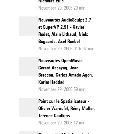
Nicholas Ellis
November 29, 2006 20 min
Nouveautés AudioSculpt 2.7
et SuperVP 2.91 - Xavier
Rodet, Alain Lithaud, Niels
Bogaards, Axel Roebel
November 29, 2006 01 h 07 min
Nouveautes OpenMusic -
Gérard Assayag, Jean
Bresson, Carlos Amado Agon,
Karim Haddad
November 29, 2006 59 min
Point sur le Spatialisateur -
Olivier Warusfel, Rémy Muller,
Terence Caulkins
November 29, 2006 12 min