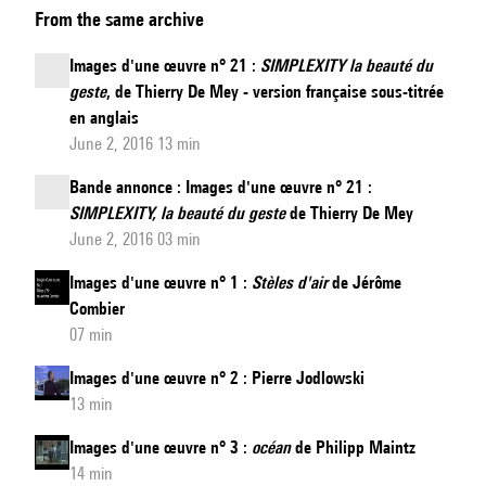
From the same archive
d'une
œuvre
Images d'une œuvre n° 21 :
SIMPLEXITY la beauté du
n°
geste
, de Thierry De Mey - version française sous-titrée
21
en anglais
:
June 2, 2016 13 min
SIMPLEXITY,
Bande annonce : Images d'une œuvre n° 21 :
la
SIMPLEXITY, la beauté du geste
de Thierry De Mey
beauté
June 2, 2016 03 min
du
Images d'une œuvre n° 1 :
Stèles d'air
de Jérôme
geste
Combier
de
07 min
Thierry
Images d'une œuvre n° 2 : Pierre Jodlowski
De
13 min
Mey
Images d'une œuvre n° 3 :
océan
de Philipp Maintz
14 min