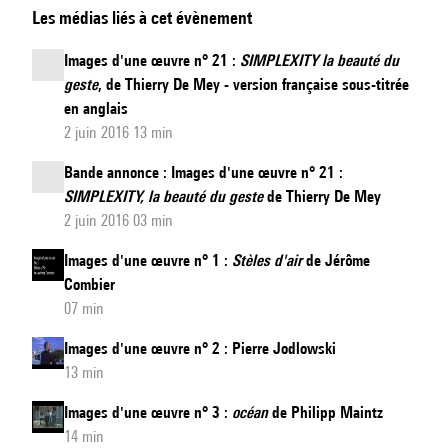
Les médias liés à cet évènement
d'une
œuvre
Images d'une œuvre n° 21 :
SIMPLEXITY la beauté du
n°
geste
, de Thierry De Mey - version française sous-titrée
21
en anglais
:
2 juin 2016 13 min
SIMPLEXITY,
Bande annonce : Images d'une œuvre n° 21 :
la
SIMPLEXITY, la beauté du geste
de Thierry De Mey
beauté
2 juin 2016 03 min
du
Images d'une œuvre n° 1 :
Stèles d'air
de Jérôme
geste
Combier
de
07 min
Thierry
Images d'une œuvre n° 2 : Pierre Jodlowski
De
13 min
Mey
Images d'une œuvre n° 3 :
océan
de Philipp Maintz
14 min