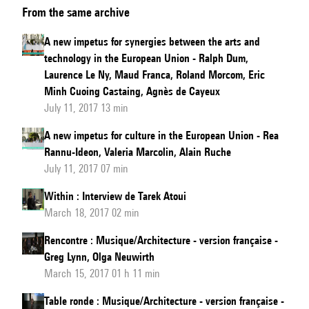
From the same archive
of
the
A new impetus for synergies between the arts and
artists
technology in the European Union - Ralph Dum,
winners
Laurence Le Ny, Maud Franca, Roland Morcom, Eric
of
Minh Cuoing Castaing, Agnès de Cayeux
July 11, 2017 13 min
the
VERTIGO
A new impetus for culture in the European Union - Rea
STARTS
Rannu-Ideon, Valeria Marcolin, Alain Ruche
Call
July 11, 2017 07 min
Within : Interview de Tarek Atoui
March 18, 2017 02 min
Rencontre : Musique/Architecture - version française -
Greg Lynn, Olga Neuwirth
March 15, 2017 01 h 11 min
Table ronde : Musique/Architecture - version française -