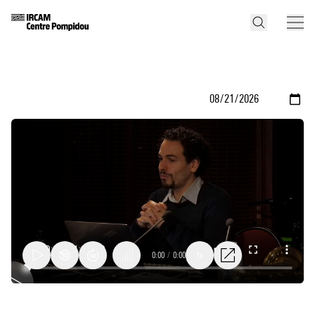
0:00
/
0:00
1x
A.I.