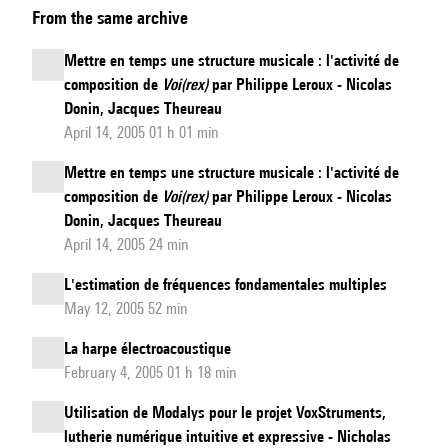
From the same archive
Swing
Mettre en temps une structure musicale : l'activité de
composition de
Voi(rex)
par Philippe Leroux - Nicolas
Donin, Jacques Theureau
April 14, 2005 01 h 01 min
Mettre en temps une structure musicale : l'activité de
composition de
Voi(rex)
par Philippe Leroux - Nicolas
Donin, Jacques Theureau
April 14, 2005 24 min
L'estimation de fréquences fondamentales multiples
May 12, 2005 52 min
La harpe électroacoustique
February 4, 2005 01 h 18 min
Utilisation de Modalys pour le projet VoxStruments,
lutherie numérique intuitive et expressive - Nicholas