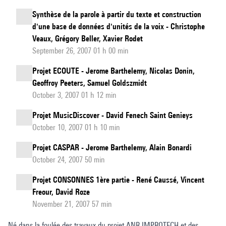
Synthèse de la parole à partir du texte et construction
d'une base de données d'unités de la voix - Christophe
Veaux, Grégory Beller, Xavier Rodet
September 26, 2007 01 h 00 min
Projet ECOUTE - Jerome Barthelemy, Nicolas Donin,
Geoffroy Peeters, Samuel Goldszmidt
October 3, 2007 01 h 12 min
Projet MusicDiscover - David Fenech Saint Genieys
October 10, 2007 01 h 10 min
Projet CASPAR - Jerome Barthelemy, Alain Bonardi
October 24, 2007 50 min
Projet CONSONNES 1ère partie - René Caussé, Vincent
Freour, David Roze
November 21, 2007 57 min
Né dans la foulée des travaux du projet ANR IMPROTECH et des