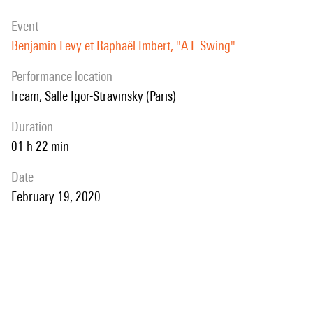
interventions musicales qui se génère dans ce cadre particulier.
event
Benjamin Levy et Raphaël Imbert, "A.I. Swing"
performance location
Ircam, Salle Igor-Stravinsky (Paris)
duration
01 h 22 min
date
February 19, 2020