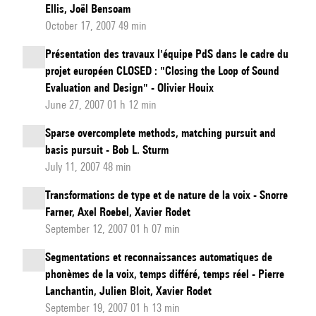
Ellis, Joël Bensoam
October 17, 2007 49 min
Présentation des travaux l'équipe PdS dans le cadre du
projet européen CLOSED : "Closing the Loop of Sound
Evaluation and Design" - Olivier Houix
June 27, 2007 01 h 12 min
Sparse overcomplete methods, matching pursuit and
basis pursuit - Bob L. Sturm
July 11, 2007 48 min
Transformations de type et de nature de la voix - Snorre
Farner, Axel Roebel, Xavier Rodet
September 12, 2007 01 h 07 min
Segmentations et reconnaissances automatiques de
phonèmes de la voix, temps différé, temps réel - Pierre
Lanchantin, Julien Bloit, Xavier Rodet
September 19, 2007 01 h 13 min