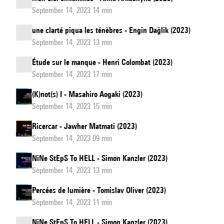
September 14, 2023 14 min
une clarté piqua les ténèbres - Engin Dağlik (2023)
September 14, 2023 13 min
Étude sur le manque - Henri Colombat (2023)
September 14, 2023 17 min
(K)not(s) I - Masahiro Aogaki (2023)
September 14, 2023 15 min
Ricercar - Jawher Matmati (2023)
September 14, 2023 09 min
NiNe StEpS To HELL - Simon Kanzler (2023)
September 14, 2023 13 min
Percées de lumière - Tomislav Oliver (2023)
September 14, 2023 11 min
NiNe StEpS To HELL - Simon Kanzler (2023)