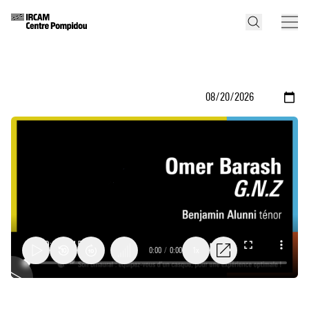
0:00
/
0:00
1x
G.N.Z.