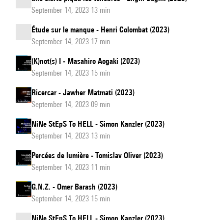
September 14, 2023 13 min
Étude sur le manque - Henri Colombat (2023)
September 14, 2023 17 min
(K)not(s) I - Masahiro Aogaki (2023)
September 14, 2023 15 min
Ricercar - Jawher Matmati (2023)
September 14, 2023 09 min
NiNe StEpS To HELL - Simon Kanzler (2023)
September 14, 2023 13 min
Percées de lumière - Tomislav Oliver (2023)
September 14, 2023 11 min
G.N.Z. - Omer Barash (2023)
September 14, 2023 15 min
NiNe StEpS To HELL - Simon Kanzler (2023)