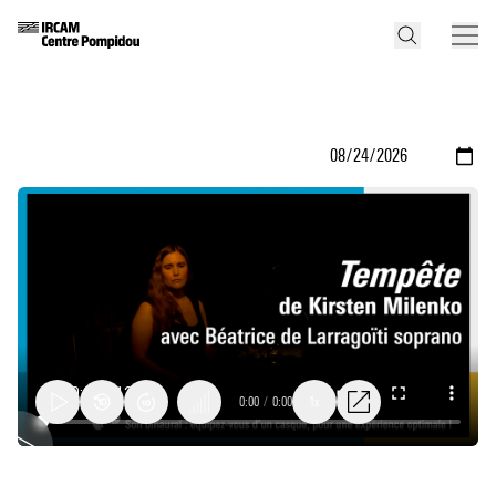
0:00
/
0:00
1x
Tempête