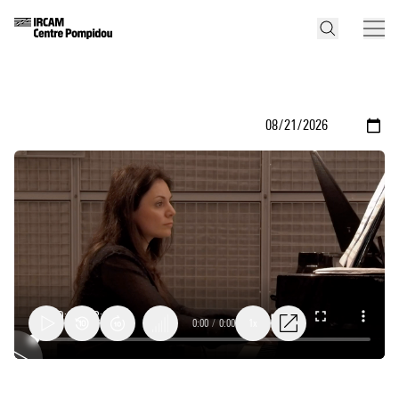
0:00
/
0:00
1x
Rencontre