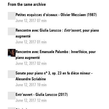
From the same archive
avec
Mariangela
Petites esquisses d'oiseaux - Olivier Messiaen (1987)
Vacatello
June 12, 2017 07 min
:
Rencontre avec Giulia Lorusso :
Entr'ouvert
, pour piano
piano
augmenté
-
June 12, 2017 01 min
English
Rencontre avec Emanuele Palumbo : InnerVoice, pour
Version
piano augmenté
June 12, 2017 02 min
Sonate pour piano n° 3, op. 23 en fa dièse mineur -
Alexandre Scriabine
June 12, 2017 19 min
Entr’ouvert - Giulia Lorusso (2017)
June 12, 2017 12 min