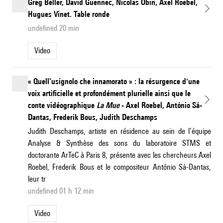
Greg Beller, David Guennec, Nicolas Obin, Axel Roebel,
Hugues Vinet. Table ronde
undefined 20 min
Video
« Quell’usignolo che innamorato » : la résurgence d'une
voix artificielle et profondément plurielle ainsi que le
conte vidéographique
La Mue
- Axel Roebel, António Sá-
Dantas, Frederik Bous, Judith Deschamps
Judith Deschamps, artiste en résidence au sein de l’équipe
Analyse & Synthèse des sons du laboratoire STMS et
doctorante ArTeC à Paris 8, présente avec les chercheurs Axel
Roebel, Frederik Bous et le compositeur António Sá-Dantas,
leur tr
undefined 01 h 12 min
Video