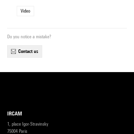
Video
Do you notice a mistake?
contact us
IRCAM
1, place Igor-Stravinsky
75004 Paris