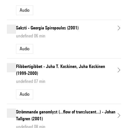
Audio
Saksti - Georgia Spiropoulos (2001)
undefined 06 min
Audio
Flibbertigibbet - Juha T. Koskinen, Juha Koskinen
(1999-2000)
undefined 07 min
Audio
Strömmande genomlyst (...flow of translucent...) - Johan
Tallgren (2001)
undefined 08 min