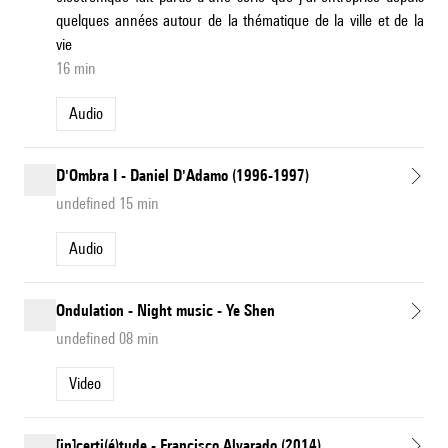
quelques années autour de la thématique de la ville et de la
vie
16 min
Audio
D'Ombra I - Daniel D'Adamo (1996-1997)
undefined 15 min
Audio
Ondulation - Night music - Ye Shen
undefined 08 min
Video
[in]certi(é)tude - Francisco Alvarado (2014)