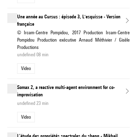
Une année au Cursus : épisode 3, L'esquisse - Version
française
© Ircam-Centre Pompidou, 2017 Production Ircam-Centre
Pompidou Production exécutive Arnaud Méthivier / Gisèle
Productions
undefined 08 min
Video
Somax 2, a reactive multi-agent environment for co-
improvisation
undefined 23 min
Video
L’étude des propriétés spectrales du sheng - Mikhail