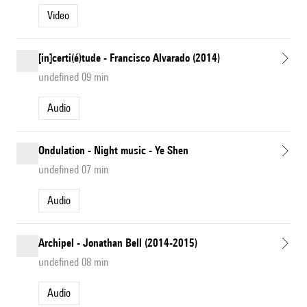
Video
[in]certi(é)tude - Francisco Alvarado (2014)
undefined 09 min
Audio
Ondulation - Night music - Ye Shen
undefined 07 min
Audio
Archipel - Jonathan Bell (2014-2015)
undefined 08 min
Audio