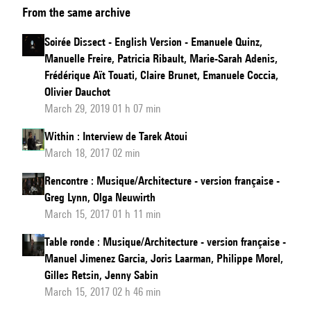
From the same archive
Dissect
-
Soirée Dissect - English Version - Emanuele Quinz,
Version
Manuelle Freire, Patricia Ribault, Marie-Sarah Adenis,
française
Frédérique Aït Touati, Claire Brunet, Emanuele Coccia,
Olivier Dauchot
March 29, 2019 01 h 07 min
Within : Interview de Tarek Atoui
March 18, 2017 02 min
Rencontre : Musique/Architecture - version française -
Greg Lynn, Olga Neuwirth
March 15, 2017 01 h 11 min
Table ronde : Musique/Architecture - version française -
Manuel Jimenez Garcia, Joris Laarman, Philippe Morel,
Gilles Retsin, Jenny Sabin
March 15, 2017 02 h 46 min