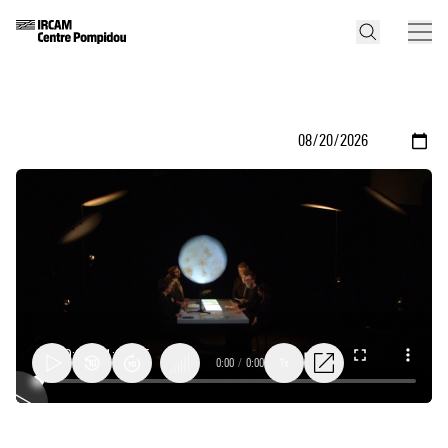
0:00
/
0:00
1x
Soirée