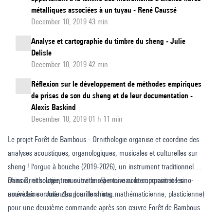
métalliques associées à un tuyau - René Caussé
December 10, 2019 43 min
Analyse et cartographie du timbre du sheng - Julie
Delisle
December 10, 2019 42 min
Réflexion sur le développement de méthodes empiriques
de prises de son du sheng et de leur documentation -
Alexis Baskind
December 10, 2019 01 h 11 min
Le projet Forêt de Bambous - Ornithologie organise et coordine des
analyses acoustiques, organologiques, musicales et culturelles sur
sheng ! l'orgue à bouche (2019-2026), un instrument traditionnel
chinois, et soutient en outre le répertoire contemporain et les
Dans Ornithologie, nous invitons à nouveau la compositrice sino-
nouvelles commandes pour le sheng.
américaine - Julie Zhu (carillonniste, mathématicienne, plasticienne)
pour une deuxième commande après son œuvre Forêt de Bambous -