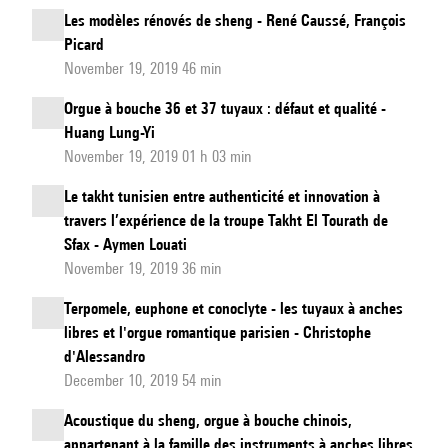
Les modèles rénovés de sheng - René Caussé, François
Picard
November 19, 2019 46 min
Orgue à bouche 36 et 37 tuyaux : défaut et qualité -
Huang Lung-Yi
November 19, 2019 01 h 03 min
Le takht tunisien entre authenticité et innovation à
travers l’expérience de la troupe Takht El Tourath de
Sfax - Aymen Louati
November 19, 2019 36 min
Terpomele, euphone et conoclyte - les tuyaux à anches
libres et l'orgue romantique parisien - Christophe
d'Alessandro
December 10, 2019 54 min
Acoustique du sheng, orgue à bouche chinois,
appartenant à la famille des instruments à anches libres