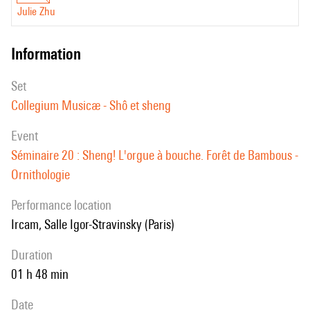
Julie Zhu
information
set
Collegium Musicæ - Shô et sheng
event
Séminaire 20 : Sheng! L'orgue à bouche. Forêt de Bambous -
Ornithologie
performance location
Ircam, Salle Igor-Stravinsky (Paris)
duration
01 h 48 min
date