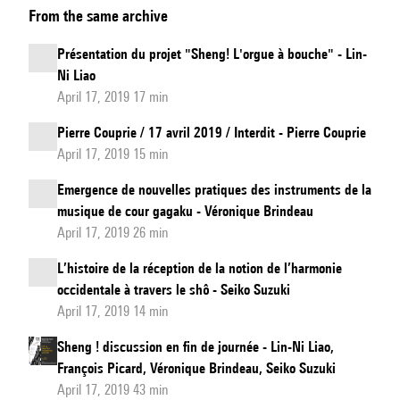
From the same archive
de
Bambous
Présentation du projet "Sheng! L'orgue à bouche" - Lin-
-
Ni Liao
Ornithologie
April 17, 2019 17 min
Pierre Couprie / 17 avril 2019 / Interdit - Pierre Couprie
April 17, 2019 15 min
Emergence de nouvelles pratiques des instruments de la
musique de cour gagaku - Véronique Brindeau
April 17, 2019 26 min
L’histoire de la réception de la notion de l’harmonie
occidentale à travers le shô - Seiko Suzuki
April 17, 2019 14 min
Sheng ! discussion en fin de journée - Lin-Ni Liao,
François Picard, Véronique Brindeau, Seiko Suzuki
April 17, 2019 43 min