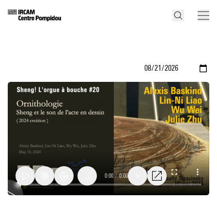
0:00
/
0:00
1x
Forêt