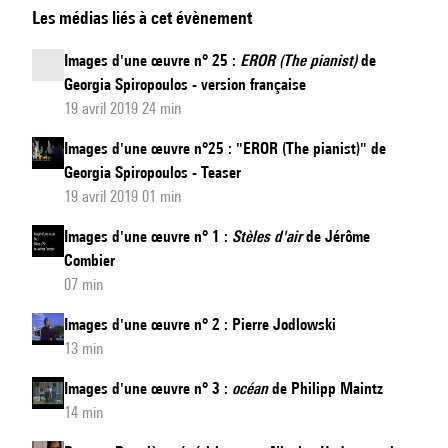
Les médias liés à cet évènement
(The
Pianist)
Images d'une œuvre n° 25 :
EROR (The pianist)
de
-
Georgia Spiropoulos - version française
Images
19 avril 2019 24 min
d'une
Images d'une œuvre n°25 : "EROR (The pianist)" de
œuvre
Georgia Spiropoulos - Teaser
n°
19 avril 2019 01 min
25
Images d'une œuvre n° 1 :
Stèles d'air
de Jérôme
:
Combier
EROR
07 min
(The
Images d'une œuvre n° 2 : Pierre Jodlowski
pianist)
13 min
de
Georgia
Images d'une œuvre n° 3 :
océan
de Philipp Maintz
Spiropoulos
14 min
-