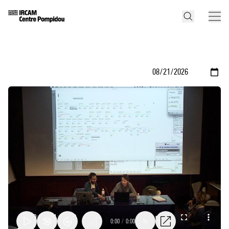
0:00
/
0:00
1x