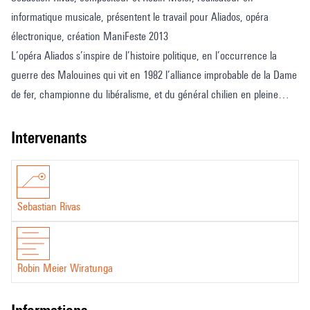
informatique musicale, présentent le travail pour Aliados, opéra
électronique, création ManiFeste 2013
L’opéra Aliados s’inspire de l’histoire politique, en l’occurrence la
guerre des Malouines qui vit en 1982 l’alliance improbable de la Dame
de fer, championne du libéralisme, et du général chilien en pleine
guerre froide.
Lady Thatcher invitée par le sénateur Augusto Pinochet pour un
intervenants
teatime cordial à Londres, en 1999...
Sebastian Rivas
Robin Meier Wiratunga