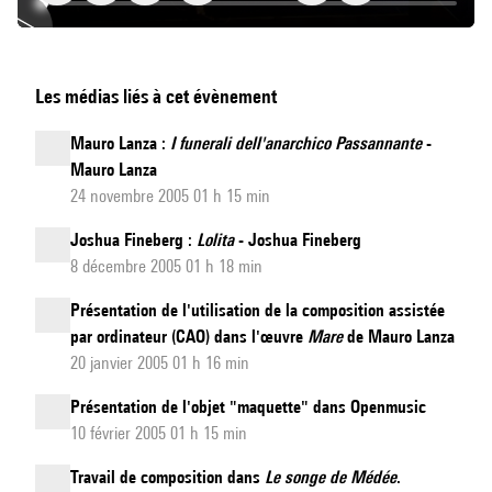
Aliados
Les médias liés à cet évènement
Mauro Lanza :
I funerali dell'anarchico Passannante
-
Mauro Lanza
24 novembre 2005 01 h 15 min
Joshua Fineberg :
Lolita
- Joshua Fineberg
8 décembre 2005 01 h 18 min
Présentation de l'utilisation de la composition assistée
par ordinateur (CAO) dans l'œuvre
Mare
de Mauro Lanza
20 janvier 2005 01 h 16 min
Présentation de l'objet "maquette" dans Openmusic
10 février 2005 01 h 15 min
Travail de composition dans
Le songe de Médée
.