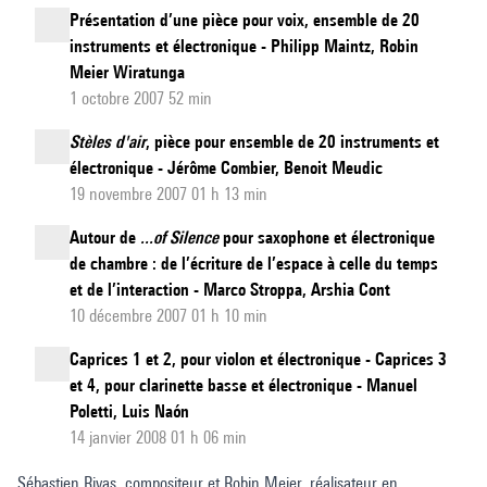
Présentation d’une pièce pour voix, ensemble de 20
instruments et électronique - Philipp Maintz, Robin
Meier Wiratunga
1 octobre 2007 52 min
Stèles d'air
, pièce pour ensemble de 20 instruments et
électronique - Jérôme Combier, Benoit Meudic
19 novembre 2007 01 h 13 min
Autour de
...of Silence
pour saxophone et électronique
de chambre : de l’écriture de l’espace à celle du temps
et de l’interaction - Marco Stroppa, Arshia Cont
10 décembre 2007 01 h 10 min
Caprices 1 et 2, pour violon et électronique - Caprices 3
et 4, pour clarinette basse et électronique - Manuel
Poletti, Luis Naón
14 janvier 2008 01 h 06 min
Sébastien Rivas, compositeur et Robin Meier, réalisateur en