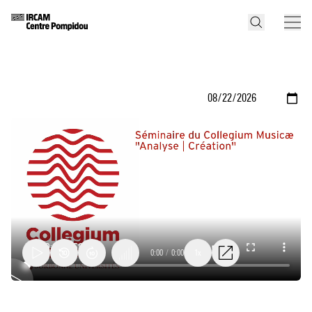
0:00
/
0:00
1x
Compositions