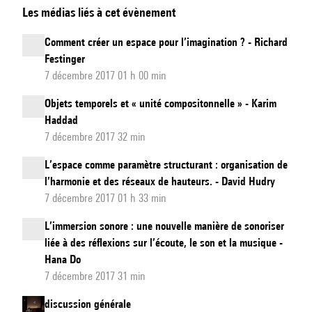
Les médias liés à cet évènement
musicales
dans
Comment créer un espace pour l’imagination ? - Richard
l’espace
Festinger
formalisé.
7 décembre 2017 01 h 00 min
Œuvres
Objets temporels et « unité compositonnelle » - Karim
2007–
Haddad
2015
7 décembre 2017 32 min
L’espace comme paramètre structurant : organisation de
l’harmonie et des réseaux de hauteurs. - David Hudry
7 décembre 2017 01 h 33 min
L’immersion sonore : une nouvelle manière de sonoriser
liée à des réflexions sur l’écoute, le son et la musique -
Hana Do
7 décembre 2017 31 min
discussion générale