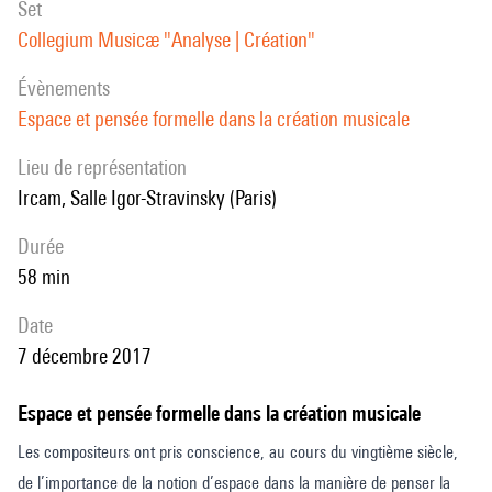
set
rythmes), et de l’autre, la perception du phénomène acoustique
Collegium Musicæ "Analyse | Création"
(mouvement du son, spatialisation).
évènements
Espace et pensée formelle dans la création musicale
Lieu de représentation
Ircam, Salle Igor-Stravinsky (Paris)
durée
58 min
date
7 décembre 2017
Espace et pensée formelle dans la création musicale
Les compositeurs ont pris conscience, au cours du vingtième siècle,
de l’importance de la notion d’espace dans la manière de penser la