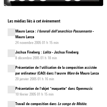
Concerto,
Les médias liés à cet évènement
pour
clavier
Mauro Lanza :
I funerali dell'anarchico Passannante
-
midi,
Mauro Lanza
ensemble
24 novembre 2005 01 h 15 min
et
Joshua Fineberg :
Lolita
- Joshua Fineberg
électronique
8 décembre 2005 01 h 18 min
en
Présentation de l'utilisation de la composition assistée
temps
par ordinateur (CAO) dans l'œuvre
Mare
de Mauro Lanza
réel
20 janvier 2005 01 h 16 min
Présentation de l'objet "maquette" dans Openmusic
10 février 2005 01 h 15 min
Travail de composition dans
Le songe de Médée
.