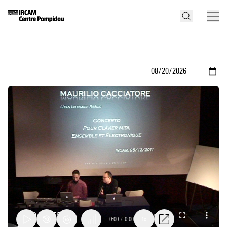
0:00
/
0:00
1x