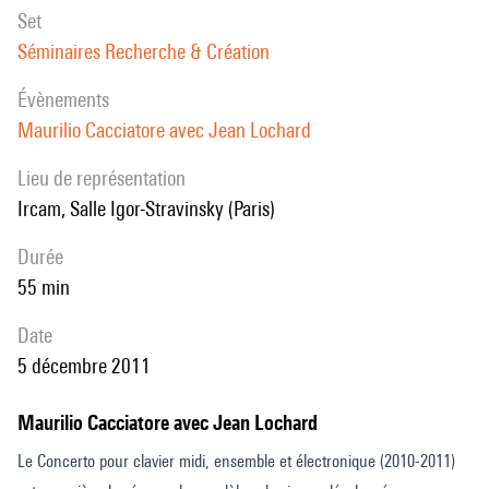
set
d’analyse-synthèse, l’acoustique musicale et le temps réel au sein du
Séminaires Recherche & Création
département
Pédagogie & Action culturelle de l’Ircam. Il poursuit par ailleurs son
évènements
travail de «
Maurilio Cacciatore avec Jean Lochard
musicien électronique » : remix d’Emilie Simon (2003), conception de
Lieu de représentation
la partie temps
Ircam, Salle Igor-Stravinsky (Paris)
réel de la tournée européenne d’Avril (2004), cinéma-concerts,
création de logiciels
durée
dans Max pour « Karlax », un nouvel instrument pour l’électronique
55 min
live, conception
d'installations pour Pierre Estève et d'un séquenceur pour les récentes
date
tournées de
5 décembre 2011
Jean-Michel Jarre (2009)...
Maurilio Cacciatore avec Jean Lochard
Le Concerto pour clavier midi, ensemble et électronique (2010-2011)