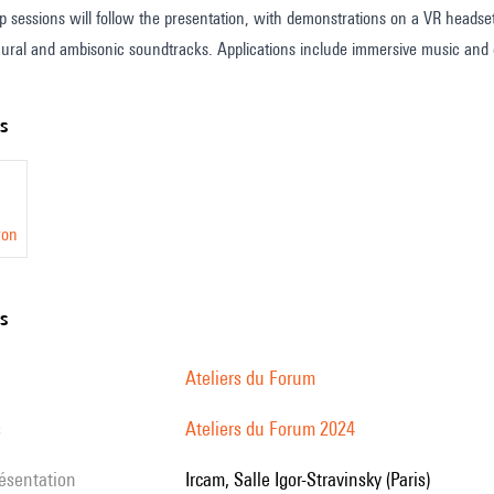
sessions will follow the presentation, with demonstrations on a VR headset
aural and ambisonic soundtracks. Applications include immersive music and e
ts
ron
ns
Ateliers du Forum
s
Ateliers du Forum 2024
résentation
Ircam, Salle Igor-Stravinsky (Paris)