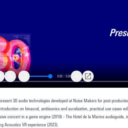
0:00
/
0:00
1x
l present 3D audio technologies developed at Noise Makers for post-producti
ation
 introduction on binaural, ambisonics and auralization, practical use cases 
ive concert in a game engine (2019) - The Hotel de la Marine audioguide, in
ng Acoustics VR experience (2023).