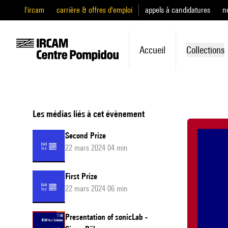
l'ircam
carrière & offres d'emploi
appels à candidatures
n
Accueil
Collections
Les médias liés à cet évènement
Second Prize
22 mars 2024 04 min
First Prize
22 mars 2024 06 min
Presentation of sonicLab -