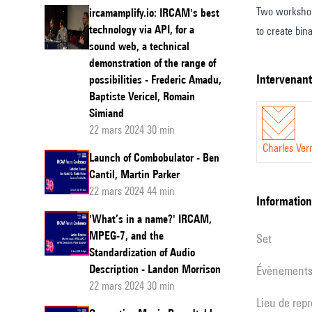
Two workshop 
ircamamplify.io: IRCAM's best
technology via API, for a
to create bin
sound web, a technical
demonstration of the range of
intervenan
possibilities - Frederic Amadu,
Baptiste Vericel, Romain
Simiand
22 mars 2024 30 min
Charles Ver
Launch of Combobulator - Ben
Cantil, Martin Parker
22 mars 2024 44 min
informatio
'What’s in a name?' IRCAM,
MPEG-7, and the
set
Standardization of Audio
Description - Landon Morrison
évènement
22 mars 2024 30 min
Lieu de rep