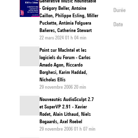
Generative Music Roundtable
- Grégory Beller, Antoine
durée
Caillon, Philippe Esling, Miller
Puckette, Antònia Folguera
date
Bañeres, Catherine Stewart
22 mars 2024 01 h 04 min
Point sur MacIntel et les
logiciels du Forum - Carlos
Amado Agon, Riccardo
Borghesi, Karim Haddad,
Nicholas Ellis
29 novembre 2006 20 min
Nouveautés AudioSculpt 2.7
et SuperVP 2.91 - Xavier
Rodet, Alain Lithaud, Niels
Bogaards, Axel Roebel
29 novembre 2006 01 h 07 min