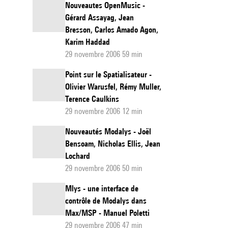
Nouveautes OpenMusic -
Gérard Assayag, Jean
Bresson, Carlos Amado Agon,
Karim Haddad
29 novembre 2006 59 min
Point sur le Spatialisateur -
Olivier Warusfel, Rémy Muller,
Terence Caulkins
29 novembre 2006 12 min
Nouveautés Modalys - Joël
Bensoam, Nicholas Ellis, Jean
Lochard
29 novembre 2006 50 min
Mlys - une interface de
contrôle de Modalys dans
Max/MSP - Manuel Poletti
29 novembre 2006 47 min