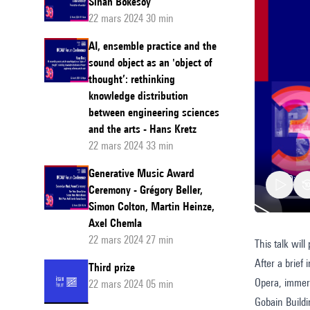
Sinan Bökesoy
22 mars 2024 30 min
AI, ensemble practice and the
sound object as an 'object of
thought’: rethinking
knowledge distribution
between engineering sciences
and the arts - Hans Kretz
22 mars 2024 33 min
Generative Music Award
Ceremony - Grégory Beller,
Simon Colton, Martin Heinze,
Axel Chemla
22 mars 2024 27 min
This talk wil
Present
After a brief
of
Third prize
Opera, immers
22 mars 2024 05 min
Noise
Gobain Buildi
Makers