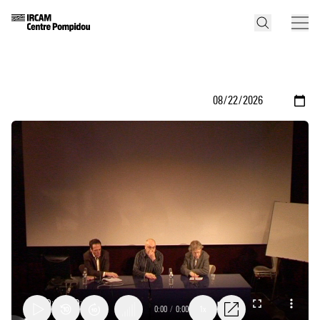
0:00
/
0:00
1x