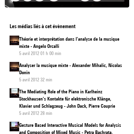
Ouverture
Les médias liés à cet évènement
du
Colloque
Théorie et interprétation dans l’analyse de la musique
mixte - Angelo Orcalli
5 avril 2012 01 h 00 min
Analyser la musique mixte - Alexander Mihalic, Nicolas
Donin
5 avril 2012 32 min
The Mediating Role of the Piano in Karlheinz
Stockhausen’s Kontakte für elektronische Klänge,
Klavier und Schlagzeug - John Dack, Pierre Couprie
5 avril 2012 28 min
Gesture Based Interactive Musical Models for Analysis
and Composition of Mixed Music - Petra Bachrata,