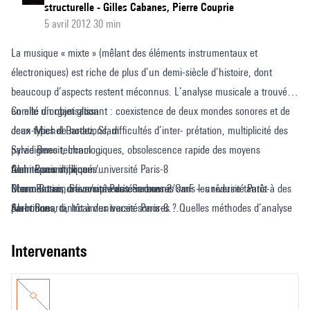
structurelle - Gilles Cabanes, Pierre Couprie
5 avril 2012 30 min
La musique « mixte » (mêlant des éléments instrumentaux et
électroniques) est riche de plus d’un demi-siècle d’histoire, dont
beaucoup d’aspects restent méconnus. L’analyse musicale a trouvé
en elle un objet glissant : coexistence de deux mondes sonores et de
Comité d’organisation
deux types de notations, difficultés d’inter- prétation, multiplicité des
Jean-Michel Bardez, Sfam
paradigmes technologiques, obsolescence rapide des moyens
Sylvie Benoit, Ircam
techniques impliqués...
Alain Bonardi, Ircam/université Paris-8
Comité scientifique
Comment rendre compte de ces œuvres sans les réduire tantôt à des
Bruno Bossis, Sfam/université rennes 2/OmF – université Paris-
Marc Battier, université Paris-Sorbonne
par- titions, tantôt à des traces sonores ? Quelles méthodes d’analyse
Sorbonne
Alain Bonardi, Ircam/université Paris-8
et quels outils de représentation privilégier pour les comprendre ?
Pierre Couprie, Sfam/OmF – université Paris-Sorbonne/IuFm
Bruno Bossis, université rennes 2/OmF – Paris-Sorbonne
Nicolas Donin, Ircam/Sfam
Michael Clarke, université de Huddersfield
intervenants
Vincent Tiffon, université Lille-nord de France/Ircam
Pierre Couprie, OmF – université Paris-Sorbonne/IuFm
Hugues Vinet, Ircam
Jean-Marc Chouvel, université de Reims
Antonio de Sousa Dias, université catholique portugaise