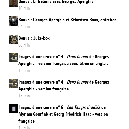
Bonus : Entretiens avec Georges Aperghis
10 min
Bonus : Georges Aperghis et Sébastien Roux, entretien
04 min
Bonus : Juke-box
08 min
Images d'une œuvre n° 4 :
Dans le mur
de Georges
Aperghis - version française sous-titrée en anglais
15 min
Images d'une œuvre n° 4 :
Dans le mur
de Georges
Aperghis - version française
15 min
Images d'une œuvre n° 6 :
Les Temps tiraillés
de
Myriam Gourfink et Georg Friedrich Haas - version
française
15 min