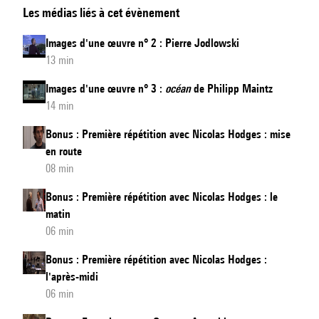
Les médias liés à cet évènement
d'une
œuvre
Images d'une œuvre n° 2 : Pierre Jodlowski
n°
13 min
1
Images d'une œuvre n° 3 :
océan
de Philipp Maintz
:
14 min
Stèles
d'air
Bonus : Première répétition avec Nicolas Hodges : mise
en route
de
08 min
Jérôme
Combier
Bonus : Première répétition avec Nicolas Hodges : le
matin
06 min
Bonus : Première répétition avec Nicolas Hodges :
l'après-midi
06 min