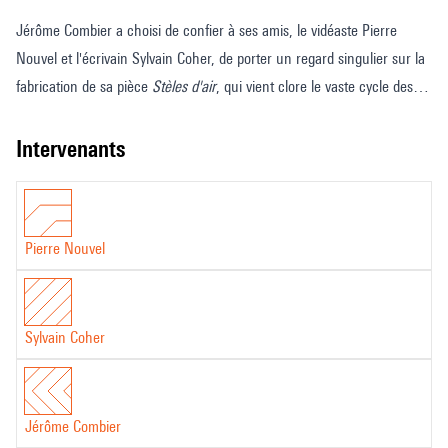
Jérôme Combier a choisi de confier à ses amis, le vidéaste Pierre
Nouvel et l'écrivain Sylvain Coher, de porter un regard singulier sur la
fabrication de sa pièce
Stèles d'air
, qui vient clore le vaste cycle des «
Vies silencieuses ».
Un film court en forme de cadavre exquis, qui prend son départ dans
intervenants
la musique pour passer par le texte avant d'apparaître en images...
© Ircam, 2007
Pierre Nouvel
Sylvain Coher
Jérôme Combier