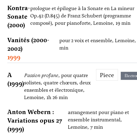
Kontra-
prologue et épilogue à la Sonate en La mineur
Sonate
Op.42 (D.845) de Franz Schubert (programme
composé), pour pianoforte, Lemoine, 19 min
(2000)
Vanités (2000-
pour 2 voix et ensemble, Lemoine,
2002)
min
1999
A
Piece
Passion profane
, pour quatre
Électro
(1999)
solistes, quatre chœurs, deux
ensembles et électronique,
Lemoine, 1h 26 min
Anton Webern :
arrangement pour piano et
Variations opus 27
ensemble instrumental,
Lemoine, 7 min
(1999)