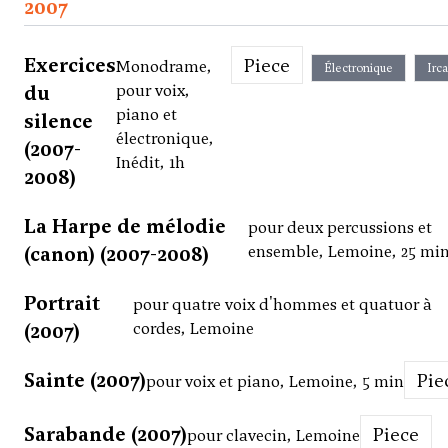
2007
Exercices
Piece
Monodrame,
Électronique
Irc
du
pour voix,
piano et
silence
électronique,
(2007-
Inédit, 1h
2008)
La Harpe de mélodie
pour deux percussions et
(canon) (2007-2008)
ensemble, Lemoine, 25 mi
Portrait
pour quatre voix d'hommes et quatuor à
(2007)
cordes, Lemoine
Sainte (2007)
Pi
pour voix et piano, Lemoine, 5 min
Sarabande (2007)
Piece
pour clavecin, Lemoine