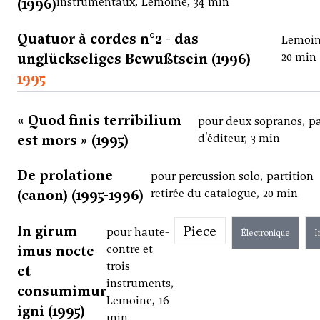
(1996)
instrumentaux, Lemoine, 34 min
Quatuor à cordes n°2 - das
Lemoin
unglückseliges Bewußtsein (1996)
20 min
1995
« Quod finis terribilium
pour deux sopranos, p
est mors » (1995)
d'éditeur, 3 min
De prolatione
pour percussion solo, partition
(canon) (1995-1996)
retirée du catalogue, 20 min
In girum
Piece
pour haute-
Électronique
I
imus nocte
contre et
trois
et
instruments,
consumimur
Lemoine, 16
igni (1995)
min