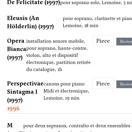
De Felicitate (1997)
pour soprano solo, Lemoine, 3 m
Eleusis (An
pour soprano, clarinette et pian
Hölderlin) (1997)
Lemoine, 18 min
Opera
Piece
installation sonore mobile,
Électro
Bianca
pour soprano, haute-contre,
violon, alto et dispositif
(1997)
électronique, partition retirée
du catalogue, 1h
Perspectivae
Piece
canons pour piano
Électro
Sintagma I
Midi et électronique,
Lemoine, 19 min
(1997)
1996
M
pour deux sopranos, contralto et deux ensembles