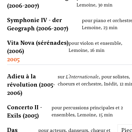
(2006-2007)
Lemoine, 30 min
Symphonie IV - der
pour piano et orchestr
Geograph (2006-2007)
Lemoine, 23 min
Vita Nova (sérénades)
pour violon et ensemble,
(2006)
Lemoine, 16 min
2005
Adieu à la
sur
L'Internationale
, pour solistes,
révolution (2005-
choeurs et orchestre, Inédit, 12 mi
2006)
Concerto II -
pour percussions principales et 2
Exils (2005)
ensembles, Lemoine, 15 min
Das
Pie
pour acteurs, danseurs, chœur et