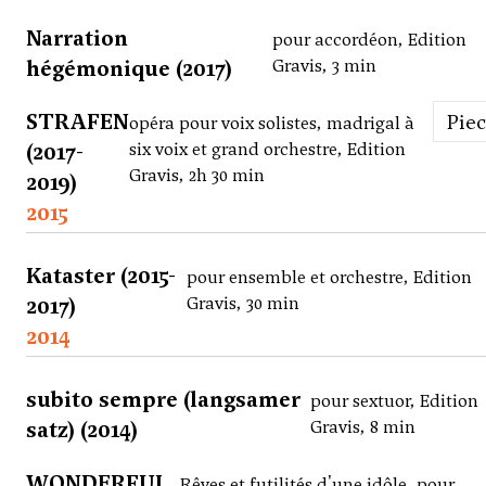
Narration
pour accordéon, Edition
hégémonique (2017)
Gravis, 3 min
STRAFEN
Pie
opéra pour voix solistes, madrigal à
(2017-
six voix et grand orchestre, Edition
Gravis, 2h 30 min
2019)
2015
Kataster (2015-
pour ensemble et orchestre, Edition
2017)
Gravis, 30 min
2014
subito sempre (langsamer
pour sextuor, Edition
satz) (2014)
Gravis, 8 min
WONDERFUL
Rêves et futilités d'une idôle, pour