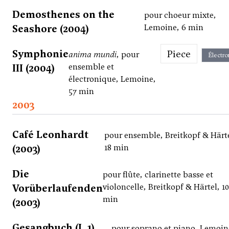
Demosthenes on the
pour choeur mixte,
Seashore (2004)
Lemoine, 6 min
Symphonie
Piece
anima mundi
, pour
Électro
III (2004)
ensemble et
électronique, Lemoine,
57 min
2003
Café Leonhardt
pour ensemble, Breitkopf & Härte
(2003)
18 min
Die
pour flûte, clarinette basse et
Vorüberlaufenden
violoncelle, Breitkopf & Härtel, 10
min
(2003)
Gesangbuch (I, 1)
pour soprano et piano, Lemoin