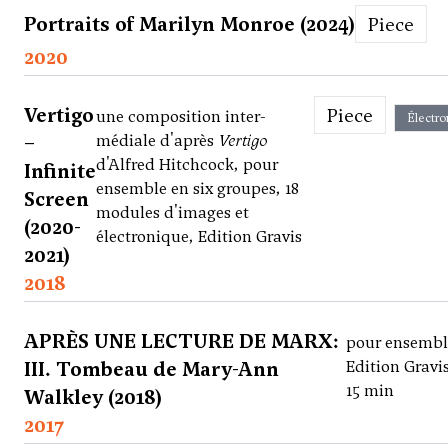
Portraits of Marilyn Monroe (2024)
Piece
2020
Vertigo
Piece
une composition inter-
Électro
–
médiale d'après
Vertigo
d'Alfred Hitchcock, pour
Infinite
ensemble en six groupes, 18
Screen
modules d'images et
(2020-
électronique, Edition Gravis
2021)
2018
APRÈS UNE LECTURE DE MARX:
pour ensembl
III. Tombeau de Mary-Ann
Edition Gravis
15 min
Walkley (2018)
2017