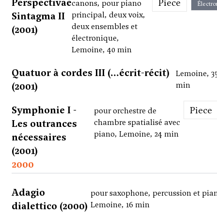
Perspectivae
Piece
canons, pour piano
Électro
Sintagma II
principal, deux voix,
deux ensembles et
(2001)
électronique,
Lemoine, 40 min
Quatuor à cordes III (...écrit-récit)
Lemoine, 3
(2001)
min
Symphonie I -
Piece
pour orchestre de
Les outrances
chambre spatialisé avec
piano, Lemoine, 24 min
nécessaires
(2001)
2000
Adagio
pour saxophone, percussion et pia
dialettico (2000)
Lemoine, 16 min