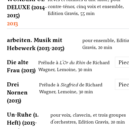
DELUXE (2014-
contre-ténor, cinq voix et ensemble,
Edition Gravis, 55 min
2015)
2013
arbeiten. Musik mit
pour ensemble, Editi
Hebewerk (2013-2015)
Gravis, 20 min
Die alte
Pie
Prélude à
L'Or du Rhin
de Richard
Frau (2013)
Wagner, Lemoine, 30 min
Drei
Pie
Prélude à
Siegfried
de Richard
Nornen
Wagner, Lemoine, 30 min
(2013)
Un-Ruhe (1.
pour voix, clavecin, et trois groupes
Heft) (2013-
d'orchestres, Edition Gravis, 20 min