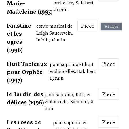
Marie-
orchestre, Salabert,
20 min
Madeleine (1995)
Faustine
Piece
conte musical de
Scénique
et les
Leigh Sauerwein,
Inédit, 18 min
ogres
(1996)
Huit Tableaux
Piece
pour soprano et huit
pour Orphée
violoncelles, Salabert,
15 min
(1997)
le Jardin des
Piece
pour soprano, flûte et
délices (1996)
violoncelle, Salabert, 9
min
Les roses de
Piece
pour soprano et