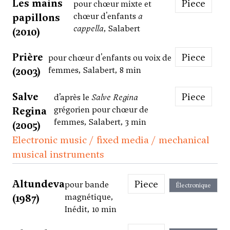
Les mains
Piece
pour chœur mixte et
papillons
chœur d'enfants
a
cappella
, Salabert
(2010)
Prière
Piece
pour chœur d'enfants ou voix de
(2003)
femmes, Salabert, 8 min
Salve
Piece
d’après le
Salve Regina
Regina
grégorien pour chœur de
femmes, Salabert, 3 min
(2005)
Electronic music / fixed media / mechanical
musical instruments
Altundeva
Piece
pour bande
Électronique
(1987)
magnétique,
Inédit, 10 min