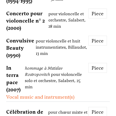
(1994-1995)
Concerto pour
Piece
pour violoncelle et
violoncelle n° 2
orchestre, Salabert,
28 min
(2000)
Convulsive
Piece
pour violoncelle et huit
Beauty
instrumentistes, Billaudot,
13 min
(1990)
In
Piece
hommage à Mstislav
terra
Rostropovitch
pour violoncelle
solo et orchestre, Salabert, 25
pace
min
(2007)
Vocal music and instrument(s)
Célébration de
Piece
pour chœur mixte et