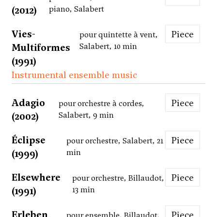
(2012)
piano, Salabert
Vies-
Piece
pour quintette à vent,
Multiformes
Salabert, 10 min
(1991)
Instrumental ensemble music
Adagio
Piece
pour orchestre à cordes,
(2002)
Salabert, 9 min
Éclipse
Piece
pour orchestre, Salabert, 21
(1999)
min
Elsewhere
Piece
pour orchestre, Billaudot,
(1991)
13 min
Erleben
Piece
pour ensemble, Billaudot,