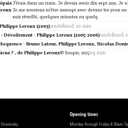
'épais
J’étais dans un train. Je devais avoir dix-sept ans. Je n’
eroux
Je me souviens m’être assoupi avec devant les yeux un 
suis réveillé, quelques minutes ou quelq
undefined 20 min
 Philippe Leroux (2003)
undefined 
 : Dévoilement - Philippe Leroux (2005-2006)
'éloquence - Bruno Latour, Philippe Leroux, Nicolas Donin
04 min
icus ? , de Philippe Leroux
© Soupir, 2015
opening times
r-Stravinsky
Monday through Friday 9:30am-7