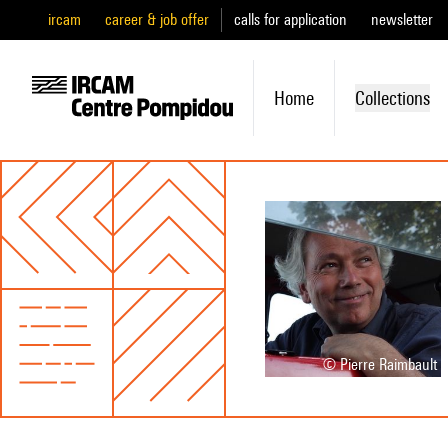
ircam
career & job offer
calls for application
newsletter
Home
Collections
© Pierre Raimbault