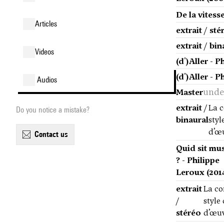
De la vitess
articles
extrait / sté
extrait / bin
videos
(d')Aller - 
(d')Aller - 
audios
unde
Master
extrait /
La c
Do you notice a mistake?
binaural
styl
d’œu
contact us
Quid sit mu
? - Philippe
Leroux (201
extrait
La co
/
style
stéréo
d’œuv