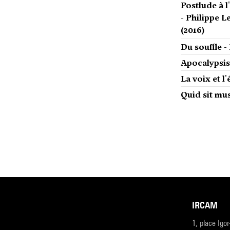
Postlude à l
- Philippe L
(2016)
Du souffle -
Apocalypsis
La voix et l
Quid sit mus
IRCAM
1, place Igo