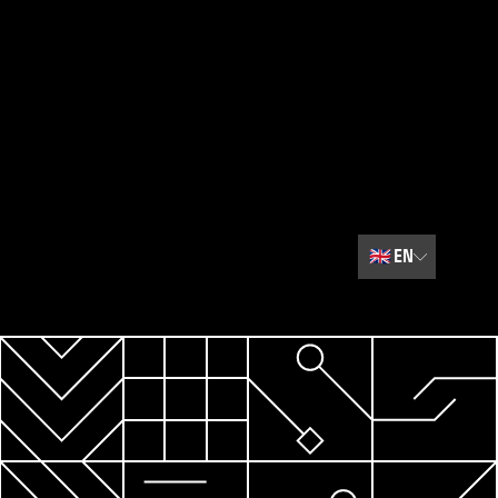
🇬🇧
EN