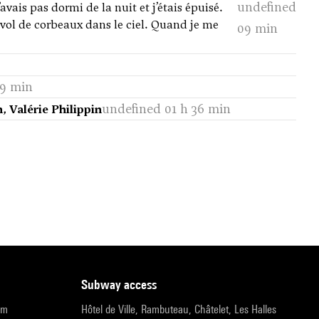
undefined
avais pas dormi de la nuit et j’étais épuisé.
vol de corbeaux dans le ciel. Quand je me
09 min
29 min
undefined 01 h 36 min
, Valérie Philippin
subway access
pm
Hôtel de Ville, Rambuteau, Châtelet, Les Halles