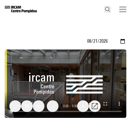
0:00
/
0:00
1x
Research