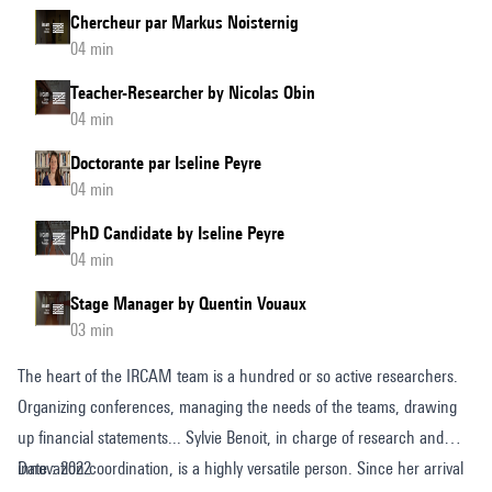
Chercheur par Markus Noisternig
04 min
Teacher-Researcher by Nicolas Obin
04 min
Doctorante par Iseline Peyre
04 min
PhD Candidate by Iseline Peyre
04 min
Stage Manager by Quentin Vouaux
03 min
The heart of the IRCAM team is a hundred or so active researchers.
Organizing conferences, managing the needs of the teams, drawing
up financial statements... Sylvie Benoit, in charge of research and
innovation coordination, is a highly versatile person. Since her arrival
Date : 2022