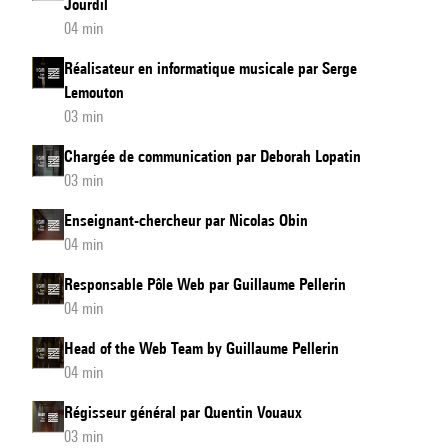
Jourdil
04 min
Réalisateur en informatique musicale par Serge
Lemouton
03 min
Chargée de communication par Deborah Lopatin
03 min
Enseignant-chercheur par Nicolas Obin
04 min
Responsable Pôle Web par Guillaume Pellerin
04 min
Head of the Web Team by Guillaume Pellerin
04 min
Régisseur général par Quentin Vouaux
03 min