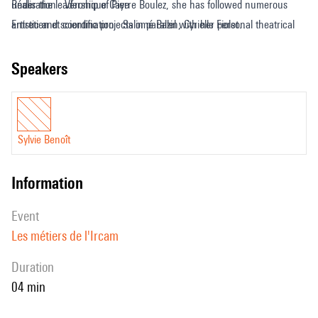
under the leadership of Pierre Boulez, she has followed numerous
Réalisation : Véronique Caye
artistic and scientific projects in parallel with her personal theatrical
Entretien et coordination : Salomé Bazin, Cyrielle Fiolet
activity.
Design sonore : Paul Escandre
Traduction anglaise : Deborah Lopatin
speakers
Sylvie Benoît
information
event
Les métiers de l'Ircam
duration
04 min