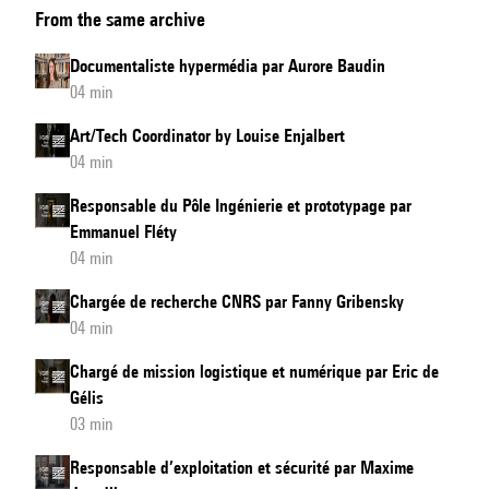
From the same archive
and
Innovation
Documentaliste hypermédia par Aurore Baudin
Coordinator
04 min
by
Art/Tech Coordinator by Louise Enjalbert
Sylvie
04 min
Benoit
Responsable du Pôle Ingénierie et prototypage par
Emmanuel Fléty
04 min
Chargée de recherche CNRS par Fanny Gribensky
04 min
Chargé de mission logistique et numérique par Eric de
Gélis
03 min
Responsable d’exploitation et sécurité par Maxime