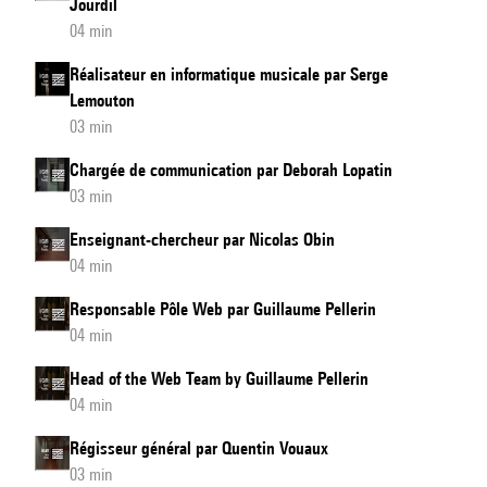
Jourdil
04 min
Réalisateur en informatique musicale par Serge
Lemouton
03 min
Chargée de communication par Deborah Lopatin
03 min
Enseignant-chercheur par Nicolas Obin
04 min
Responsable Pôle Web par Guillaume Pellerin
04 min
Head of the Web Team by Guillaume Pellerin
04 min
Régisseur général par Quentin Vouaux
03 min