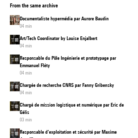
From the same archive
du
son
Documentaliste hypermédia par Aurore Baudin
par
04 min
Clément
Art/Tech Coordinator by Louise Enjalbert
Cerles
04 min
Responsable du Pôle Ingénierie et prototypage par
Emmanuel Fléty
04 min
Chargée de recherche CNRS par Fanny Gribensky
04 min
Chargé de mission logistique et numérique par Eric de
Gélis
03 min
Responsable d’exploitation et sécurité par Maxime