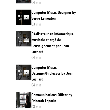
04 min
Computer Music Designer by
Serge Lemouton
03 min
Réalisateur en informatique
musicale chargé de
l’enseignement par Jean
Lochard
04 min
Computer Music
Designer/Professor by Jean
Lochard
04 min
Communications Officer by
Deborah Lopatin
03 min