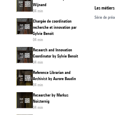
Wijnand
Les métiers
04 min
Série de prés
Chargée de coordination
recherche et innovation par
Sylvie Benoit
04 min
Research and Innovation
Coordinator by Sylvie Benoit
04 min
Reference Librarian and
Archivist by Aurore Baudin
04 min
Researcher by Markus
Noisternig
04 min