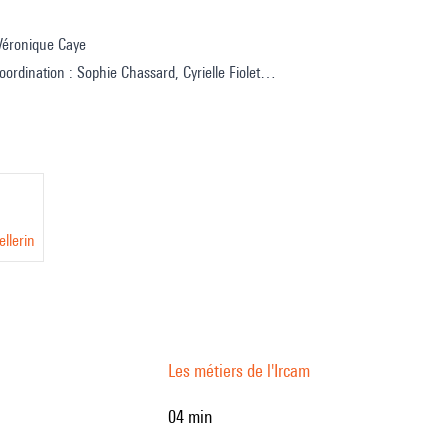
 Véronique Caye
oordination : Sophie Chassard, Cyrielle Fiolet
me
e : Paul Escandre
glaise : Deborah Lopatin
llerin
Les métiers de l'Ircam
04 min