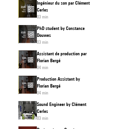
Ingénieur du son par Clément
Cerles
03 min
PhD student by Constance
Douwes
03 min
Assistant de production par
Florian Bergé
04 min
Production Assistant by
Florian Bergé
04 min
Sound Engineer by Clément
Cerles
03 min