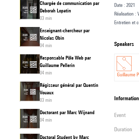
Chargée de communication par
Date : 2021
Team
Deborah Lopatin
Réalisation :
by
03 min
Entretien et c
Guillau
Enseignant-chercheur par
Design sonor
Pellerin
Nicolas Obin
Traduction an
speakers
04 min
Responsable Pôle Web par
Guillaume Pellerin
04 min
Guillaume Pe
Régisseur général par Quentin
Vouaux
information
03 min
Doctorant par Marc Wijnand
event
04 min
duration
Doctoral Student by Marc