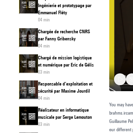
Ingénierie et prototypage par
Emmanuel Fléty
04 min
Chargée de recherche CNRS
par Fanny Gribensky
04 min
Chargé de mission logistique
et numérique par Eric de Gélis
03 min
Responsable d’exploitation et
sécurité par Maxime Jourdil
04 min
You may have 
Head
Réalisateur en informatique
brahms.irca
of
musicale par Serge Lemouton
Guillaume Pel
the
03 min
our different 
-
Web