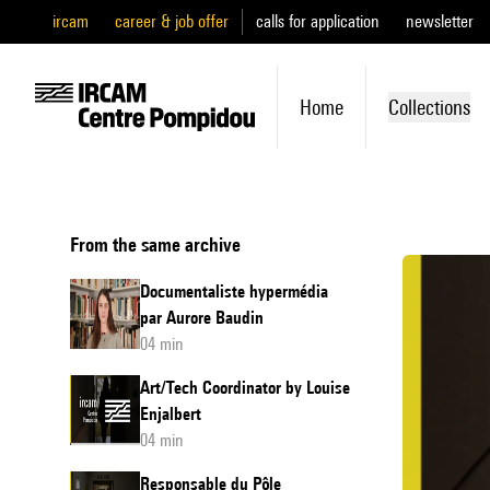
ircam
career & job offer
calls for application
newsletter
Home
Collections
From the same archive
Documentaliste hypermédia
par Aurore Baudin
04 min
Art/Tech Coordinator by Louise
Enjalbert
04 min
Responsable du Pôle