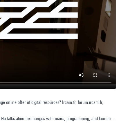
 online offer of digital resources? Ircam.fr, forum.ircam.fr,
r. He talks about exchanges with users, programming, and launching