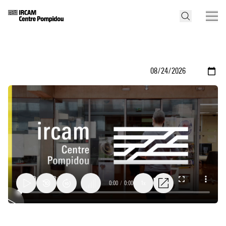
0:00
/
0:00
1x
Research