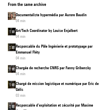
From the same archive
Director
by
Documentaliste hypermédia par Aurore Baudin
Nicolas
04 min
Misdariis
Art/Tech Coordinator by Louise Enjalbert
04 min
Responsable du Pôle Ingénierie et prototypage par
Emmanuel Fléty
04 min
Chargée de recherche CNRS par Fanny Gribensky
04 min
Chargé de mission logistique et numérique par Eric de
Gélis
03 min
Responsable d’exploitation et sécurité par Maxime