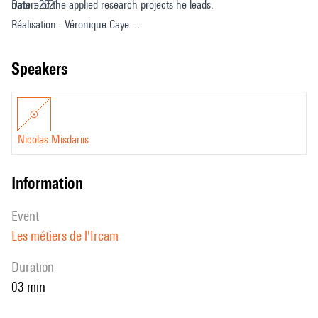
nature of the applied research projects he leads.
Date : 2021
Réalisation : Véronique Caye
Entretien et coordination : Sophie Chassard, Cyrielle Fiolet
Design sonore : Paul Escandre
speakers
Traduction anglaise : Deborah Lopatin
Nicolas Misdariis
information
event
Les métiers de l'Ircam
duration
03 min