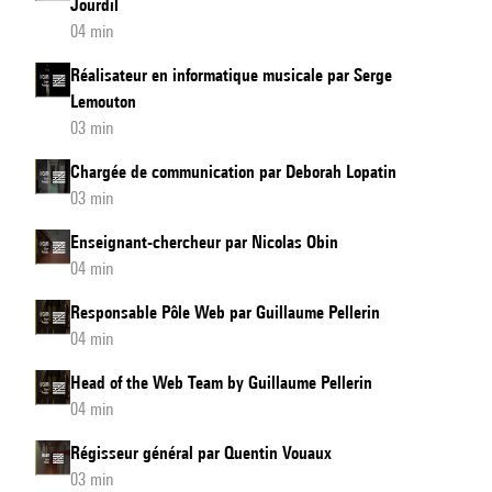
Jourdil
04 min
Réalisateur en informatique musicale par Serge
Lemouton
03 min
Chargée de communication par Deborah Lopatin
03 min
Enseignant-chercheur par Nicolas Obin
04 min
Responsable Pôle Web par Guillaume Pellerin
04 min
Head of the Web Team by Guillaume Pellerin
04 min
Régisseur général par Quentin Vouaux
03 min