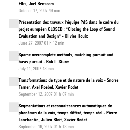
Ellis, Joël Bensoam
October 17, 2007 49 min
Présentation des travaux l'équipe PdS dans le cadre du
projet européen CLOSED : "Closing the Loop of Sound
Evaluation and Design" - Olivier Houix
June 27, 2007 01 h 12 min
Sparse overcomplete methods, matching pursuit and
basis pursuit - Bob L. Sturm
July 11, 2007 48 min
Transformations de type et de nature de la voix - Snorre
Farner, Axel Roebel, Xavier Rodet
September 12, 2007 01 h 07 min
Segmentations et reconnaissances automatiques de
phonèmes de la voix, temps différé, temps réel - Pierre
Lanchantin, Julien Bloit, Xavier Rodet
September 19, 2007 01 h 13 min