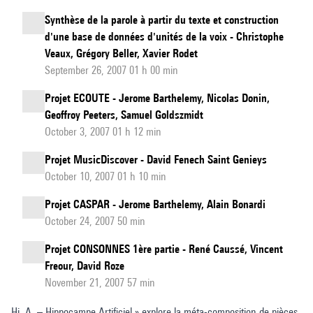
Synthèse de la parole à partir du texte et construction
d'une base de données d'unités de la voix - Christophe
Veaux, Grégory Beller, Xavier Rodet
September 26, 2007 01 h 00 min
Projet ECOUTE - Jerome Barthelemy, Nicolas Donin,
Geoffroy Peeters, Samuel Goldszmidt
October 3, 2007 01 h 12 min
Projet MusicDiscover - David Fenech Saint Genieys
October 10, 2007 01 h 10 min
Projet CASPAR - Jerome Barthelemy, Alain Bonardi
October 24, 2007 50 min
Projet CONSONNES 1ère partie - René Caussé, Vincent
Freour, David Roze
November 21, 2007 57 min
Hi. A. – Hippocampe Artificiel » explore la méta-composition de pièces