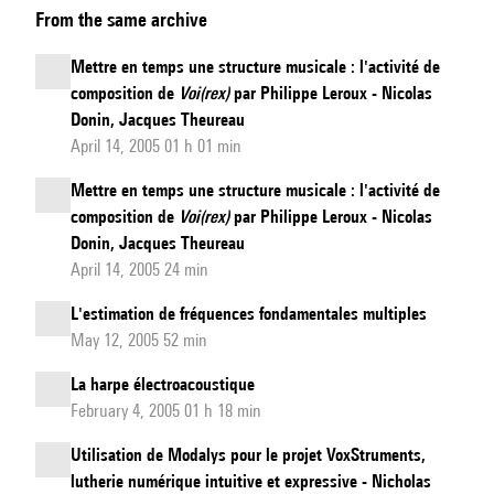
From the same archive
A.
–
Mettre en temps une structure musicale : l'activité de
Hippocampe
composition de
Voi(rex)
par Philippe Leroux - Nicolas
Artificiel
Donin, Jacques Theureau
April 14, 2005 01 h 01 min
Mettre en temps une structure musicale : l'activité de
composition de
Voi(rex)
par Philippe Leroux - Nicolas
Donin, Jacques Theureau
April 14, 2005 24 min
L'estimation de fréquences fondamentales multiples
May 12, 2005 52 min
La harpe électroacoustique
February 4, 2005 01 h 18 min
Utilisation de Modalys pour le projet VoxStruments,
lutherie numérique intuitive et expressive - Nicholas