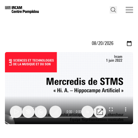
0:00
/
0:00
1x
Hi.