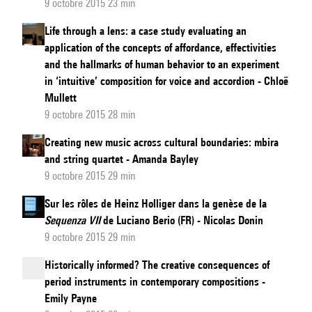
9 octobre 2015 23 min
Life through a lens: a case study evaluating an
application of the concepts of affordance, effectivities
and the hallmarks of human behavior to an experiment
in ‘intuitive’ composition for voice and accordion - Chloë
Mullett
9 octobre 2015 28 min
Creating new music across cultural boundaries: mbira
and string quartet - Amanda Bayley
9 octobre 2015 29 min
Sur les rôles de Heinz Holliger dans la genèse de la
Sequenza VII
de Luciano Berio (FR) - Nicolas Donin
9 octobre 2015 29 min
Historically informed? The creative consequences of
period instruments in contemporary compositions -
Emily Payne