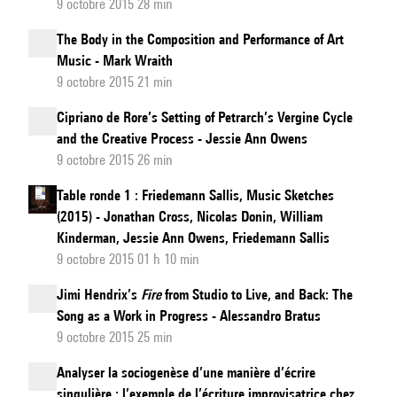
9 octobre 2015 28 min
The Body in the Composition and Performance of Art
Music - Mark Wraith
9 octobre 2015 21 min
Cipriano de Rore’s Setting of Petrarch’s Vergine Cycle
and the Creative Process - Jessie Ann Owens
9 octobre 2015 26 min
Table ronde 1 : Friedemann Sallis, Music Sketches
(2015) - Jonathan Cross, Nicolas Donin, William
Kinderman, Jessie Ann Owens, Friedemann Sallis
9 octobre 2015 01 h 10 min
Jimi Hendrix’s
Fire
from Studio to Live, and Back: The
Song as a Work in Progress - Alessandro Bratus
9 octobre 2015 25 min
Analyser la sociogenèse d’une manière d’écrire
singulière : l’exemple de l’écriture improvisatrice chez