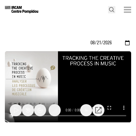
0:00
/
0:00
1x
Igor