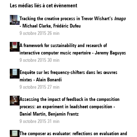
Les médias liés à cet évènement
Stravinsky’s
Compositional
Tracking the creative process in Trevor Wishart’s
Imago
Process
- Michael Clarke, Frédéric Dufeu
for
9 octobre 2015 26 min
Duo
A framework for sustainability and research of
Concertant
interactive computer music repertoire - Jeremy Baguyos
(1931–
9 octobre 2015 30 min
32)
Enquête sur les frequency-shifters dans les œuvres
mixtes - Alain Bonardi
9 octobre 2015 27 min
Assessing the impact of feedback in the composition
process: an experiment in leadsheet composition -
Daniel Martín, Benjamin Frantz
9 octobre 2015 31 min
The composer as evaluator: reflections on evaluation and