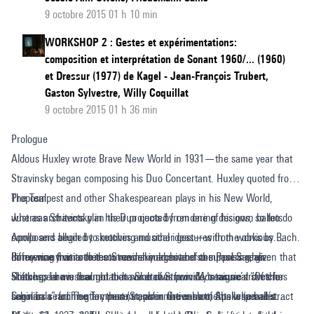
9 octobre 2015 01 h 10 min
WORKSHOP 2 : Gestes et expérimentations:
composition et interprétation de Sonant 1960/... (1960)
et Dressur (1977) de Kagel - Jean-François Trubert,
Gaston Sylvestre, Willy Coquillat
9 octobre 2015 01 h 36 min
Prologue
Aldous Huxley wrote Brave New World in 1931—the same year that
Stravinsky began composing his Duo Concertant. Huxley quoted from
The Tempest and other Shakespearean plays in his New World,
Proposal
whereas Stravinsky in his Duo quoted from one of his own ballets
Just as architects plan their projects by rendering designs, so too do
Apollo and alluded to motives and other gestures from works by Bach.
composers begin by sketching musical ideas—with the obvious
Borrowing from other sources should not be so surprising, given that
difference that architects render images and composers realize
In my many visits to the Stravinsky archive of the Paul Sacher
Shakespeare is thought to have drawn from Montaigne’s “Of the
sketches in musical notation. Sketches provide treasure-troves for
Stiftung, I have learned that some of Stravinsky’s musical sketches
Cannibals” for The Tempest (Stephen Greenblatt, Shakespeare’s
scholars searching for those transformative moments when abstract
begin in a rudimentary manner, as in the case of Apollo (a ballet