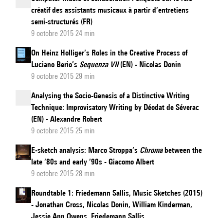
créatif des assistants musicaux à partir d’entretiens
semi-structurés (FR)
9 octobre 2015 24 min
On Heinz Holliger’s Roles in the Creative Process of
Luciano Berio’s
Sequenza VII
(EN) - Nicolas Donin
9 octobre 2015 29 min
Analysing the Socio-Genesis of a Distinctive Writing
Technique: Improvisatory Writing by Déodat de Séverac
(EN) - Alexandre Robert
9 octobre 2015 25 min
E-sketch analysis: Marco Stroppa’s
Chroma
between the
late ’80s and early ’90s - Giacomo Albert
9 octobre 2015 28 min
Roundtable 1: Friedemann Sallis, Music Sketches (2015)
- Jonathan Cross, Nicolas Donin, William Kinderman,
Jessie Ann Owens, Friedemann Sallis