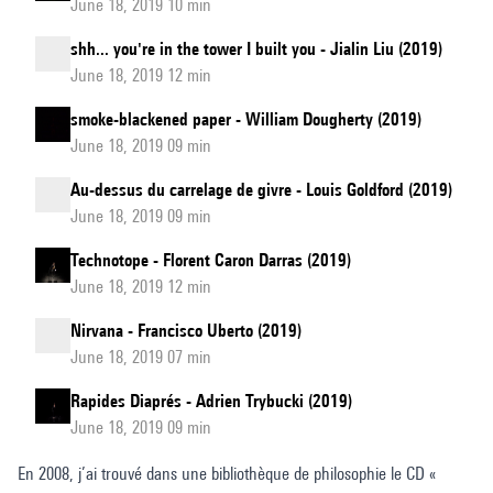
June 18, 2019 10 min
shh... you're in the tower I built you - Jialin Liu (2019)
June 18, 2019 12 min
smoke-blackened paper - William Dougherty (2019)
June 18, 2019 09 min
Au-dessus du carrelage de givre - Louis Goldford (2019)
June 18, 2019 09 min
Technotope - Florent Caron Darras (2019)
June 18, 2019 12 min
Nirvana - Francisco Uberto (2019)
June 18, 2019 07 min
Rapides Diaprés - Adrien Trybucki (2019)
June 18, 2019 09 min
En 2008, j’ai trouvé dans une bibliothèque de philosophie le CD «