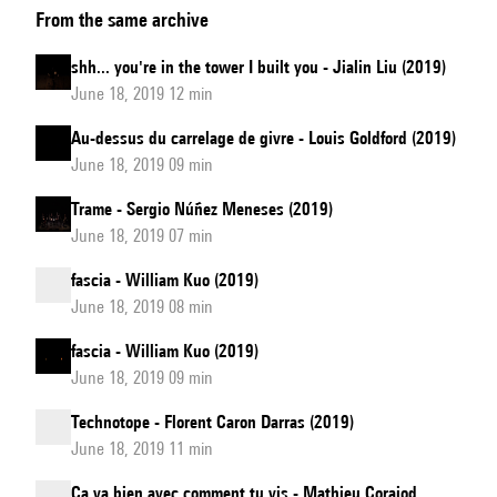
From the same archive
shh... you're in the tower I built you - Jialin Liu (2019)
June 18, 2019 12 min
Au-dessus du carrelage de givre - Louis Goldford (2019)
June 18, 2019 09 min
Trame - Sergio Núñez Meneses (2019)
June 18, 2019 07 min
fascia - William Kuo (2019)
June 18, 2019 08 min
fascia - William Kuo (2019)
June 18, 2019 09 min
Technotope - Florent Caron Darras (2019)
June 18, 2019 11 min
Ça va bien avec comment tu vis - Mathieu Corajod