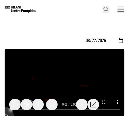
0:00
/
0:00
1x
Nirvana